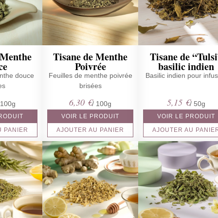
 Menthe
Tisane de Menthe
Tisane de “Tuls
ce
Poivrée
basilic indien
enthe douce
Feuilles de menthe poivrée
Basilic indien pour infu
es
brisées
6,30
€
5,15
€
 100g
/ 100g
/ 50g
PRODUIT
VOIR LE PRODUIT
VOIR LE PRODUIT
U PANIER
AJOUTER AU PANIER
AJOUTER AU PANIE