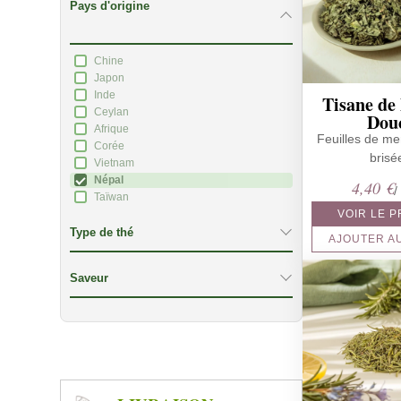
Pays d'origine
Chine
Japon
Inde
Tisane de
Ceylan
Dou
Afrique
Feuilles de m
Corée
brisé
Vietnam
Népal
4,40
€
/
Taïwan
VOIR LE 
Type de thé
AJOUTER A
Saveur