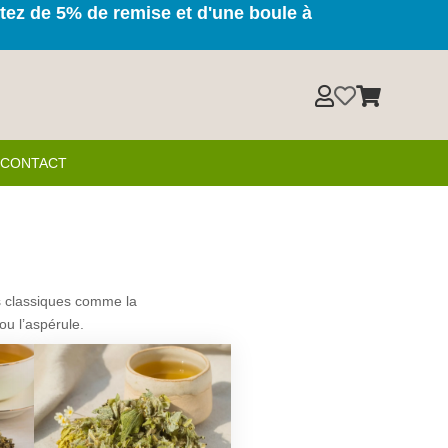
itez de 5% de remise et d'une boule à



& CONTACT
ds classiques comme la
ou l’aspérule.