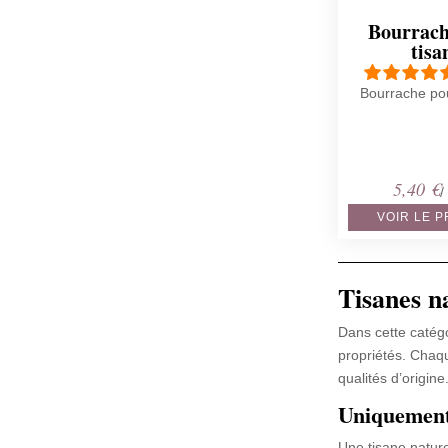
Bourrach
tisa
Bourrache pou
5,40
€
/
VOIR LE 
Tisanes n
Dans cette catégo
propriétés. Chaqu
qualités d’origine
Uniquement 
Une tisane nature