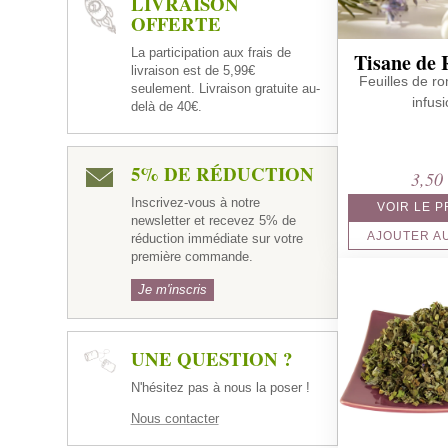
LIVRAISON
OFFERTE
La participation aux frais de
Tisane de
livraison est de 5,99€
Feuilles de r
seulement. Livraison gratuite au-
infus
delà de 40€.
5% DE RÉDUCTION
3,5
Inscrivez-vous à notre
VOIR LE 
newsletter et recevez 5% de
AJOUTER A
réduction immédiate sur votre
première commande.
Je m'inscris
UNE QUESTION ?
N'hésitez pas à nous la poser !
Nous contacter