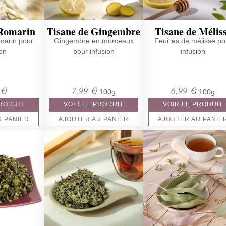
 Romarin
Tisane de Gingembre
Tisane de Mélis
omarin pour
Gingembre en morceaux
Feuilles de mélisse po
ion
pour infusion
infusion
0
€
7,99
€
6,99
€
/
/ 100g
/ 100g
PRODUIT
VOIR LE PRODUIT
VOIR LE PRODUIT
U PANIER
AJOUTER AU PANIER
AJOUTER AU PANIE