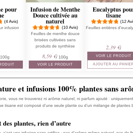
e pour
Infusion de Menthe
Eucalyptus pou
ne
Douce cultivée au
tisane
naturel
(4 Avis)
(12 Avi
(10 Avis)
r infusion
Feuilles entières d'eucal
Feuilles de menthe douce
brisées cultivées sans
produits de synthèse
2,39
€
/
8,59
€
VOIR LE PRODUIT
 100g
/ 100g
AJOUTER AU PANIE
PRODUIT
VOIR LE PRODUIT
ature et infusions 100% plantes sans ar
rie, vous ne trouverez ni arôme naturel, ni parfum ajouté : uniquement 
e tisane est composé d’une seule plante ou d’un mélange de plantes br
.
des plantes, rien d’autre
, c’est une infusion sans artifice : pas d’arôme même naturel, pas de f