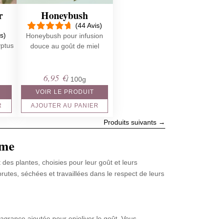
r
Honeybush
(44 Avis)
s)
Honeybush pour infusion
yptus
douce au goût de miel
6,95
€
/ 100g
VOIR LE PRODUIT
R
AJOUTER AU PANIER
Produits suivants
→
ôme
des plantes, choisies pour leur goût et leurs
utes, séchées et travaillées dans le respect de leurs
ragrance ajoutée pour enjoliver le goût. Vous