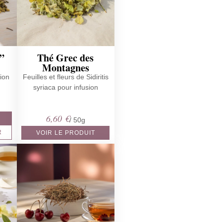
i”
Thé Grec des
Montagnes
sion
Feuilles et fleurs de Sidiritis
syriaca pour infusion
6,60
€
/ 50g
R
VOIR LE PRODUIT