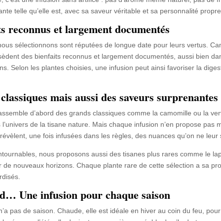
lante telle qu’elle est, avec sa saveur véritable et sa personnalité propre
ts reconnus et largement documentés
ous sélectionnons sont réputées de longue date pour leurs vertus. Camo
dent des bienfaits reconnus et largement documentés, aussi bien dans 
s. Selon les plantes choisies, une infusion peut ainsi favoriser la dige
.
classiques mais aussi des saveurs surprenantes
assemble d’abord des grands classiques comme la camomille ou la verve
 l’univers de la tisane nature. Mais chaque infusion n’en propose pas
révèlent, une fois infusées dans les règles, des nuances qu’on ne leur
tournables, nous proposons aussi des tisanes plus rares comme le lapa
r de nouveaux horizons. Chaque plante rare de cette sélection a sa propr
disés.
id… Une infusion pour chaque saison
n’a pas de saison. Chaude, elle est idéale en hiver au coin du feu, pou