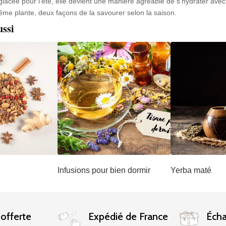
glacée pour l’été, elle devient une manière agréable de s’hydrater ave
me plante, deux façons de la savourer selon la saison.
ussi
Infusions pour bien dormir
Yerba maté
 offerte
Expédié de France
Écha