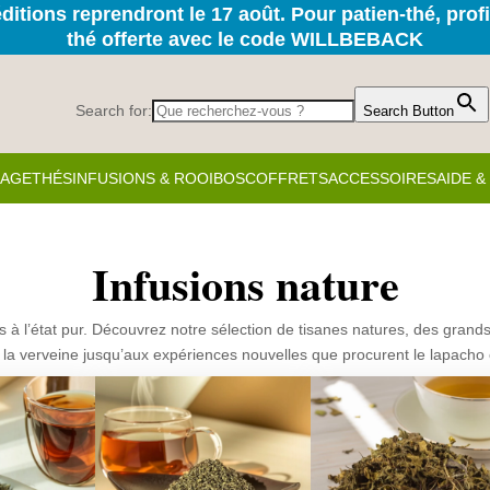
itions reprendront le 17 août. Pour patien-thé, prof
thé offerte avec le code WILLBEBACK
Search for:
Search Button
KAGE
THÉS
INFUSIONS & ROOIBOS
COFFRETS
ACCESSOIRES
AIDE 
Infusions nature
s à l’état pur. Découvrez notre sélection de tisanes natures, des gran
la verveine jusqu’aux expériences nouvelles que procurent le lapacho 