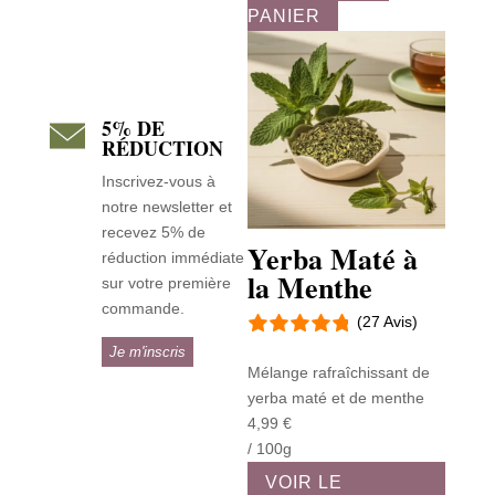
PANIER
5% DE
RÉDUCTION
Inscrivez-vous à
notre newsletter et
recevez 5% de
Yerba Maté à
réduction immédiate
la Menthe
sur votre première
commande.
(27 Avis)
Je m'inscris
Mélange rafraîchissant de
yerba maté et de menthe
4,99
€
/ 100g
VOIR LE