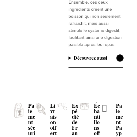
Ensemble, ces deux
ingrédients créent une
boisson qui non seulement
rafraîchit, mais aussi
stimule le système digestif,
facilitant ainsi une digestion
paisible après les repas.
Découvrez aussi
Pa
Li
Ex
Éc
Pa

ie
vr
pé
ha
ie
me
ais
dié
nti
me
nt
on
de
llo
nt
séc
off
Fr
ns
Pa
uri
ert
an
off
yp