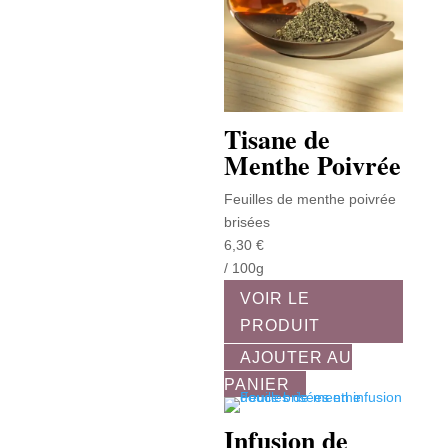
Tisane de
Menthe Poivrée
Feuilles de menthe poivrée
brisées
6,30
€
/ 100g
VOIR LE
PRODUIT
AJOUTER AU
PANIER
Infusion de