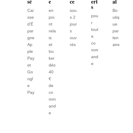
sé
e
ce
ert
al
s
Cai
en
sou
Bo
pou
sse
poi
s 2
utiq
r
d'É
nt
jour
ue
tout
par
rela
s
par
e
gne
is
ouv
ten
co
Ap
et
rés
aire
mm
ple
loc
and
Pay
ker
e
et
dès
Go
40
ogl
€
e
de
Pay
co
mm
and
e