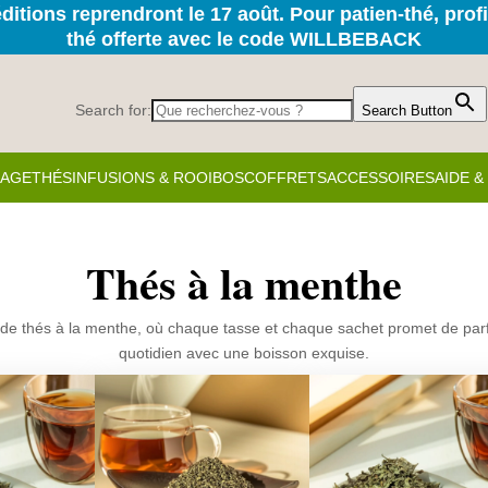
itions reprendront le 17 août. Pour patien-thé, prof
thé offerte avec le code WILLBEBACK
Search for:
Search Button
KAGE
THÉS
INFUSIONS & ROOIBOS
COFFRETS
ACCESSOIRES
AIDE 
Thés à la menthe
 de thés à la menthe, où chaque tasse et chaque sachet promet de parfu
quotidien avec une boisson exquise.