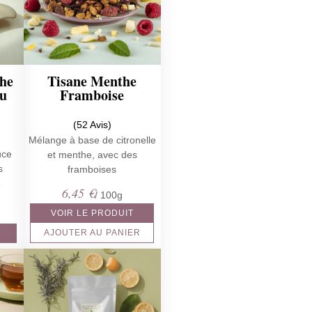
the
Tisane Menthe
au
Framboise
(52 Avis)
Mélange à base de citronelle
uce
et menthe, avec des
s
framboises
e
6,45
€
/ 100g
VOIR LE PRODUIT
AJOUTER AU PANIER