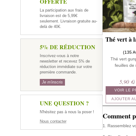
OFFERTE
La participation aux frais de
livraison est de 5,99€
seulement. Livraison gratuite au-
delà de 40€.
Thé vert à 
5% DE RÉDUCTION
(135 A
Inscrivez-vous à notre
Thé vert gun
newsletter et recevez 5% de
feuilles d
réduction immédiate sur votre
première commande.
5,90
€
Je m'inscris
/
VOIR LE 
AJOUTER A
UNE QUESTION ?
N'hésitez pas à nous la poser !
Comment pr
Nous contacter
1. Rassemblez vos