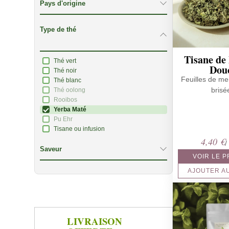
Pays d'origine
Type de thé
Tisane de
Thé vert
Dou
Thé noir
Feuilles de m
Thé blanc
brisé
Thé oolong
Rooibos
Yerba Maté
Pu Ehr
Tisane ou infusion
4,40
€
/
Saveur
VOIR LE 
AJOUTER A
LIVRAISON