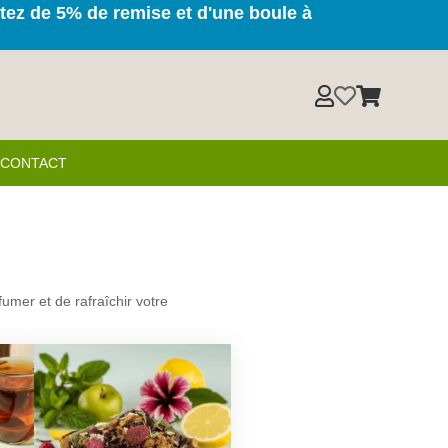
itez de 5% de remise et d'une boule à



& CONTACT
mer et de rafraîchir votre