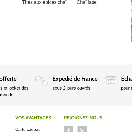
Thés aux épices chaï
Chaï latte
offerte
Expédié de France
Écha
is et locker dès
sous 2 jours ouvrés
pour
mmande
VOS AVANTAGES
REJOIGNEZ-NOUS
Carte cadeau