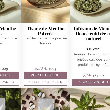
 Menthe
Tisane de Menthe
Infusion de Men
ce
Poivrée
Douce cultivée 
naturel
enthe douce
Feuilles de menthe poivrée
es
brisées
(10 Avis)
Feuilles de menthe do
brisées cultivées san
produits de synthès
6,30
€
 100g
/ 100g
8,59
€
PRODUIT
VOIR LE PRODUIT
/ 100g
U PANIER
AJOUTER AU PANIER
VOIR LE PRODUIT