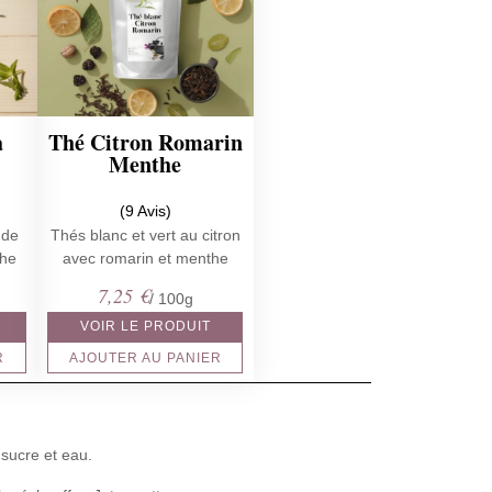
a
Thé Citron Romarin
Menthe
(9 Avis)
 de
Thés blanc et vert au citron
the
avec romarin et menthe
7,25
€
/ 100g
VOIR LE PRODUIT
R
AJOUTER AU PANIER
 sucre et eau.