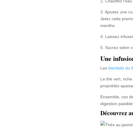
2. Chauffez l’eau 
3. Ajoutez une cu
Jetez cette premi
menthe.
4. Laissez infuse
5. Sucrez selon 
Une infusio
Les
bienfaits du 
Le thé vert, rich
propriétés apaisa
Ensemble, ces deu
digestion paisibl
Découvrez a