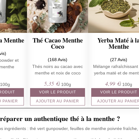
la Menthe
Thé Cacao Menthe
Yerba Maté à l
Coco
Menthe
vis)
(168 Avis)
(27 Avis)
powder et
Thés noirs au cacao avec
Mélange rafraîchissant
e menthe
menthe et noix de coco
yerba maté et de men
5,35
€
4,99
€
 100g
/ 100g
/ 100g
PRODUIT
VOIR LE PRODUIT
VOIR LE PRODUIT
U PANIER
AJOUTER AU PANIER
AJOUTER AU PANIE
éparer un authentique thé à la menthe ?
 ingrédients : thé vert gunpowder, feuilles de menthe poivrée fraîche,