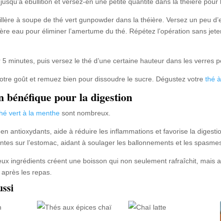
jusqu’à ébullition et versez-en une petite quantité dans la théière pour 
illère à soupe de thé vert gunpowder dans la théière. Versez un peu d’
ère eau pour éliminer l’amertume du thé. Répétez l’opération sans jeter l’
r 5 minutes, puis versez le thé d’une certaine hauteur dans les verres
votre goût et remuez bien pour dissoudre le sucre. Dégustez votre
thé 
n bénéfique pour la digestion
thé vert à la menthe
sont nombreux.
e en antioxydants, aide à réduire les inflammations et favorise la digest
ntes sur l’estomac, aidant à soulager les ballonnements et les spasmes
x ingrédients créent une boisson qui non seulement rafraîchit, mais auss
e après les repas.
ussi