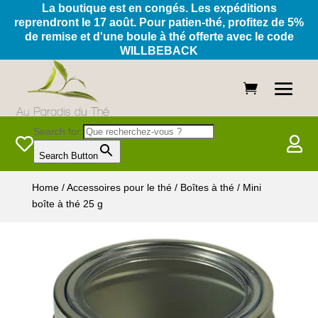
La boutique est en congés. Les expéditions
reprendront le 17 août. Pour patien-thé, profitez de 5%
de remise et d'une boule à thé offerte avec le code
WILLBEBACK
Search for:


Search Button
Home
/
Accessoires pour le thé
/
Boîtes à thé
/ Mini
boîte à thé 25 g