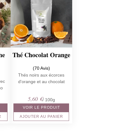
he
Thé Chocolat Orange
(70 Avis)
Thés noirs aux écorces
vec
d'orange et au chocolat
co
5,60
€
/ 100g
VOIR LE PRODUIT
R
AJOUTER AU PANIER