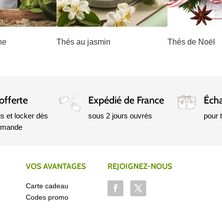
he
Thés au jasmin
Thés de Noël
offerte
Expédié de France
Écha
is et locker dès
sous 2 jours ouvrés
pour
mmande
VOS AVANTAGES
REJOIGNEZ-NOUS
Carte cadeau
Codes promo