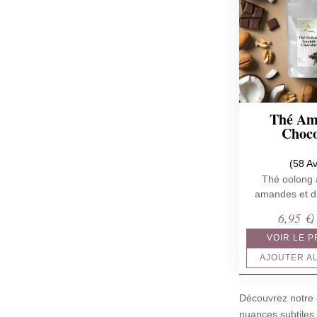
Thé Am
Choco
(58 Av
Thé oolong 
amandes et d
6,95
€
/
VOIR LE 
AJOUTER A
Découvrez notre c
nuances subtiles 