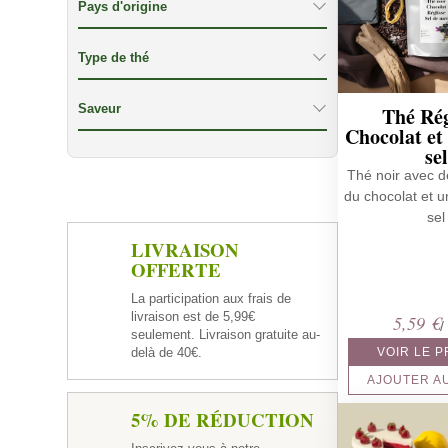
Pays d'origine
Type de thé
Saveur
Thé Rég
Chocolat et
sel
Thé noir avec de
du chocolat et 
sel
LIVRAISON
OFFERTE
La participation aux frais de
livraison est de 5,99€
5,59
€
/
seulement. Livraison gratuite au-
delà de 40€.
VOIR LE 
AJOUTER A
5% DE RÉDUCTION