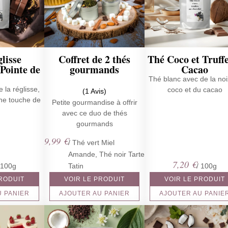
lisse
Coffret de 2 thés
Thé Coco et Truff
 Pointe de
gourmands
Cacao
Thé blanc avec de la noi
 la réglisse,
coco et du cacao
(1 Avis)
une touche de
Petite gourmandise à offrir
avec ce duo de thés
gourmands
9,99
€
/ Thé vert Miel
Amande, Thé noir Tarte
7,20
€
 100g
Tatin
/ 100g
PRODUIT
VOIR LE PRODUIT
VOIR LE PRODUIT
U PANIER
AJOUTER AU PANIER
AJOUTER AU PANIE