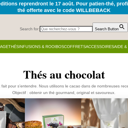
itions reprendront le 17 août. Pour patien-thé, prof
thé offerte avec le code WILLBEBACK
Search for:
Search Button
KAGE
THÉS
INFUSIONS & ROOIBOS
COFFRETS
ACCESSOIRES
AIDE 
Thés au chocolat
t fait pour s’entendre. Nous utilisons le cacao dans de nombreuses rec
Objectif : obtenir un thé gourmand, original et savoureux.