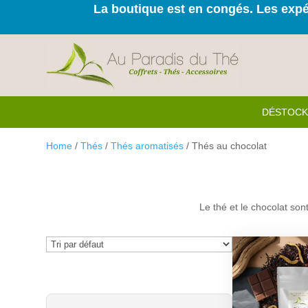
La boutique est en congés. Les expéd
DÉSTOC
Home
/
Thés
/
Thés aromatisés
/ Thés au chocolat
Le thé et le chocolat son