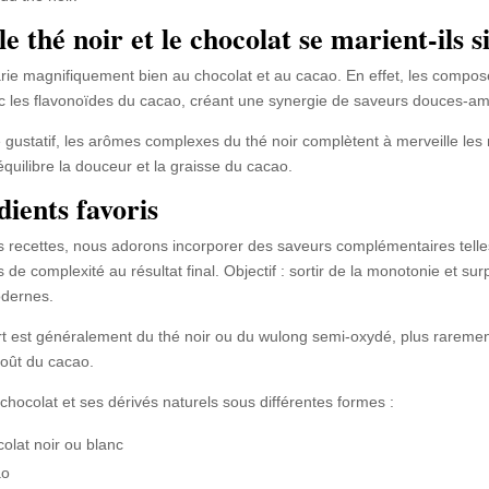
e thé noir et le chocolat se marient-ils s
rie magnifiquement bien au chocolat et au cacao. En effet, les compos
ec les flavonoïdes du cacao, créant une synergie de saveurs douces-amè
 gustatif, les arômes complexes du thé noir complètent à merveille les
équilibre la douceur et la graisse du cacao.
dients favoris
 recettes, nous adorons incorporer des saveurs complémentaires telles
s de complexité au résultat final. Objectif : sortir de la monotonie et 
odernes.
 est généralement du thé noir ou du wulong semi-oxydé, plus rarement 
goût du cacao.
chocolat et ses dérivés naturels sous différentes formes :
olat noir ou blanc
ao