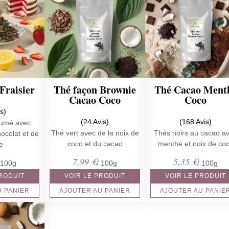
Fraisier
Thé façon Brownie
Thé Cacao Ment
Cacao Coco
Coco
is)
(24 Avis)
(168 Avis)
fumé avec
Thé vert avec de la noix de
Thés noirs au cacao a
ocolat et de
coco et du cacao
menthe et noix de co
se
7,99
€
5,35
€
 100g
/ 100g
/ 100g
PRODUIT
VOIR LE PRODUIT
VOIR LE PRODUIT
U PANIER
AJOUTER AU PANIER
AJOUTER AU PANIE