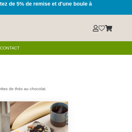
itez de 5% de remise et d'une boule à



& CONTACT
ettes de thés au chocolat.