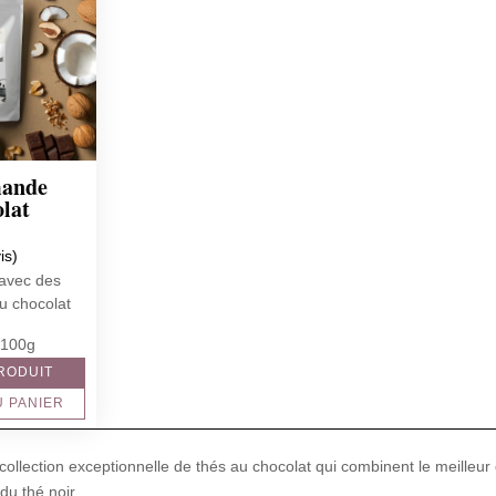
ande
lat
is)
avec des
u chocolat
 100g
PRODUIT
U PANIER
ollection exceptionnelle de thés au chocolat qui combinent le meilleur
du thé noir.