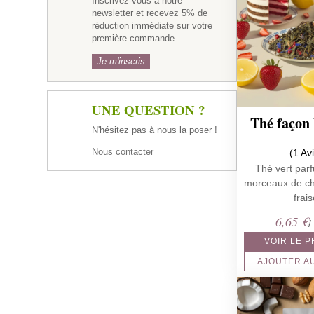
Inscrivez-vous à notre
newsletter et recevez 5% de
réduction immédiate sur votre
première commande.
Je m'inscris
UNE QUESTION ?
Thé façon 
N'hésitez pas à nous la poser !
Nous contacter
(1 Av
Thé vert par
morceaux de ch
frai
6,65
€
/
VOIR LE 
AJOUTER A