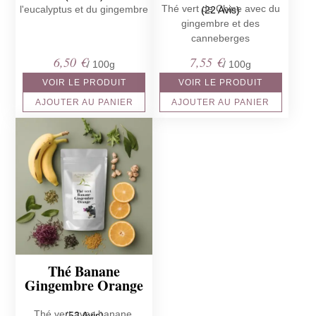
Thé vert de Chine avec du
l'eucalyptus et du gingembre
(22 Avis)
gingembre et des
canneberges
6,50
€
7,55
€
/ 100g
/ 100g
VOIR LE PRODUIT
VOIR LE PRODUIT
AJOUTER AU PANIER
AJOUTER AU PANIER
Thé Banane
Gingembre Orange
Thé vert avec banane,
(53 Avis)