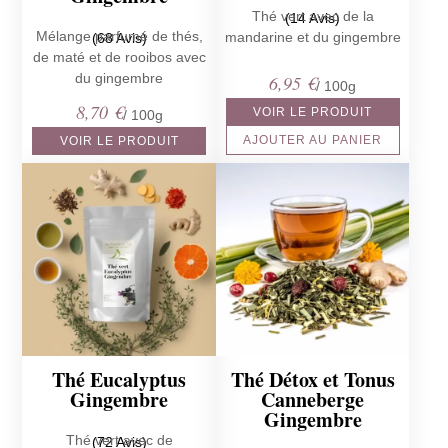
Thé vert avec de la
(14 Avis)
Mélange parfumé de thés,
mandarine et du gingembre
(68 Avis)
de maté et de rooibos avec
du gingembre
6,95
€
/ 100g
8,70
€
VOIR LE PRODUIT
/ 100g
AJOUTER AU PANIER
VOIR LE PRODUIT
Thé Eucalyptus
Thé Détox et Tonus
Gingembre
Canneberge
Gingembre
Thé vert avec de
(72 Avis)