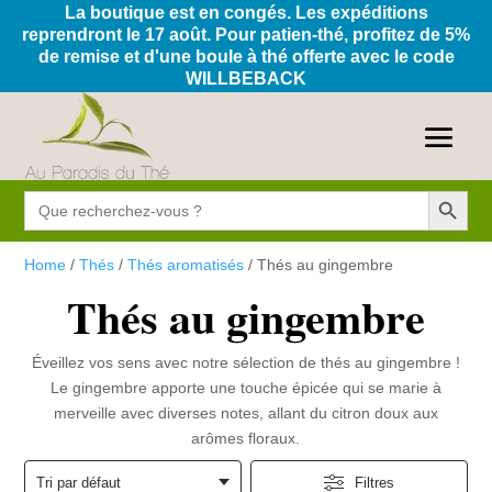
La boutique est en congés. Les expéditions
reprendront le 17 août. Pour patien-thé, profitez de 5%
de remise et d'une boule à thé offerte avec le code
WILLBEBACK
Search Button
Search
for:
Home
/
Thés
/
Thés aromatisés
/ Thés au gingembre
Thés au gingembre
Éveillez vos sens avec notre sélection de thés au gingembre !
Le gingembre apporte une touche épicée qui se marie à
merveille avec diverses notes, allant du citron doux aux
arômes floraux.
Filtres