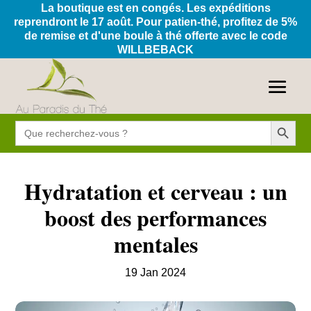
La boutique est en congés. Les expéditions
reprendront le 17 août. Pour patien-thé, profitez de 5%
de remise et d'une boule à thé offerte avec le code
WILLBEBACK
Search Button
Search
for:
Hydratation et cerveau : un
boost des performances
mentales
19 Jan 2024