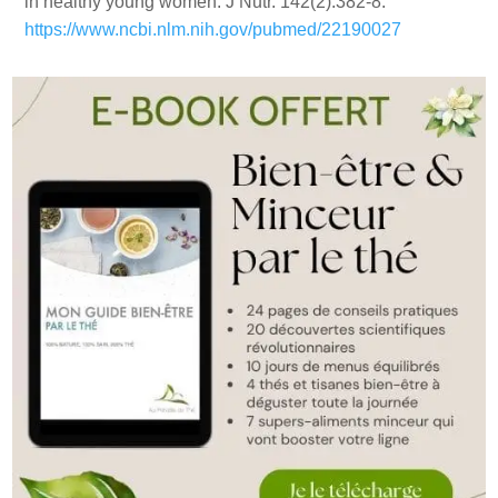
in healthy young women. J Nutr. 142(2):382-8.
https://www.ncbi.nlm.nih.gov/pubmed/22190027