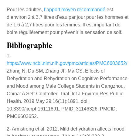
Pour les adultes,
l’apport moyen recommandé
est
d’environ 2 à 3,7 litres d’eau par jour pour les hommes et
de 1,6 à 2,7 litres pour les femmes. Il est important de
boire régulièrement pour prévenir la sensation de soif.
Bibliographie
1-
https://www.ncbi.nlm.nih.gov/pmc/articles/PMC6603652/
Zhang N, Du SM, Zhang JF, Ma GS. Effects of
Dehydration and Rehydration on Cognitive Performance
and Mood among Male College Students in Cangzhou,
China: A Self-Controlled Trial. Int J Environ Res Public
Health. 2019 May 29;16(11):1891. doi:
10.3390/ijerph16111891. PMID: 31146326; PMCID:
PMC6603652.
2- Armstrong et al, 2012. Mild dehydration affects mood