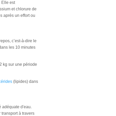
 Elle est
sium et chlorure de
s après un effort ou
pos, c’est-à-dire le
ans les 10 minutes
2 kg sur une période
cérides
(lipides) dans
té adéquate d'eau.
ur transport à travers