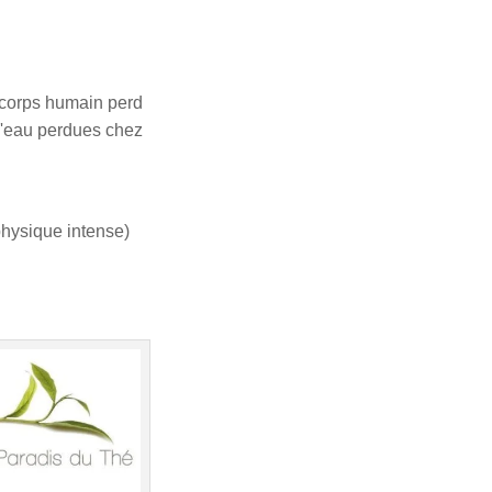
e corps humain perd
é d'eau perdues chez
physique intense)