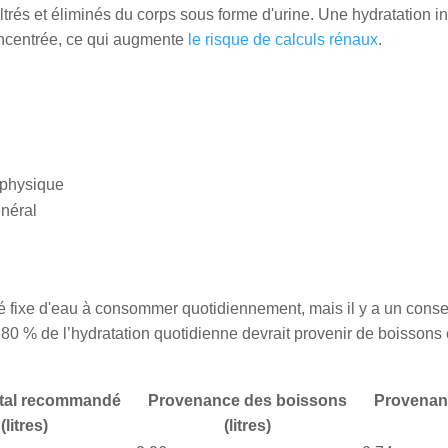
 filtrés et éliminés du corps sous forme d'urine. Une hydratation i
oncentrée, ce qui augmente
le risque de calculs rénaux
.
 physique
énéral
ité fixe d'eau à consommer quotidiennement, mais il y a un cons
80 % de l’hydratation quotidienne devrait provenir de boissons e
otal recommandé
Provenance des boissons
Provenanc
(litres)
(litres)