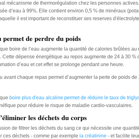
ipal mécanisme de thermorégulation chez les personnes actives.
e d’eau à 99%. Elle contient environ 0,5 % de minéraux (potas
quelle il est important de reconstituer ses reserves d'électrolyte
au permet de perdre du poids
ue boire de l’eau augmente la quantité de calories brûlées au re
 Cette dépense énergétique au repos augmente de 24 à 30 % d
mation d’eau et cet effet se prolonge pendant une heure.
au avant chaque repas permet d’augmenter la perte de poids de 
 que
boire plus d'eau alcaline permet de réduire le taux de trigly
énéfique pour réduire le risque de maladie cardio-vasculaires.
’éliminer les déchets du corps
ssion de filtrer les déchets du sang ce qui nécessite une quanti
er ces déchets - comme par exemple
la créatinine
- et facilite le