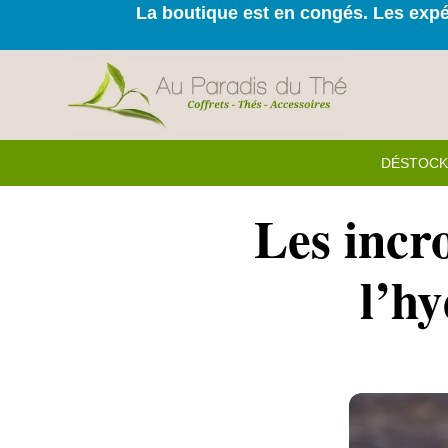
La boutique est en congés. Les expéd
DÉSTOC
Les incro
l’hy