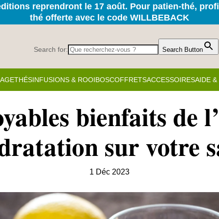
itions reprendront le 17 août. Pour patien-thé, prof
thé offerte avec le code WILLBEBACK
Search for:
Search Button
KAGE
THÉS
INFUSIONS & ROOIBOS
COFFRETS
ACCESSOIRES
AIDE 
yables bienfaits de l
dratation sur votre 
1 Déc 2023