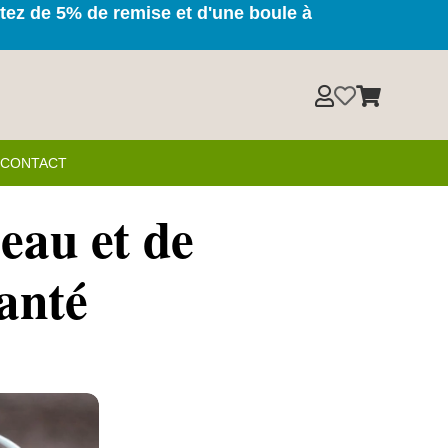
itez de 5% de remise et d'une boule à



& CONTACT
’eau et de
santé