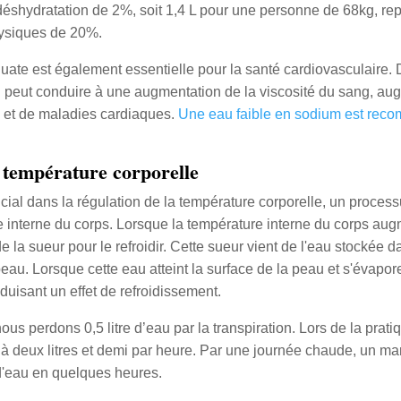
éshydratation de 2%, soit 1,4 L pour une personne de 68kg, re
ysiques de 20%.
uate est également essentielle pour la santé cardiovasculaire.
 peut conduire à une augmentation de la viscosité du sang, aug
n et de maladies cardiaques.
Une eau faible en sodium est rec
a température corporelle
ucial dans la régulation de la température corporelle, un process
re interne du corps. Lorsque la température interne du corps au
e la sueur pour le refroidir. Cette sueur vient de l'eau stockée 
peau. Lorsque cette eau atteint la surface de la peau et s'évapor
oduisant un effet de refroidissement.
s perdons 0,5 litre d’eau par la transpiration. Lors de la pratiq
u’à deux litres et demi par heure. Par une journée chaude, un m
 d'eau en quelques heures.