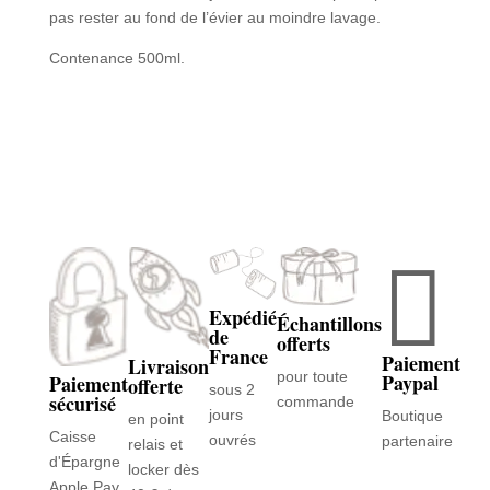
pas rester au fond de l’évier au moindre lavage.
Contenance 500ml.

Expédié
Échantillons
de
offerts
France
Paiement
Livraison
pour toute
Paypal
Paiement
offerte
sous 2
sécurisé
commande
jours
Boutique
en point
Caisse
ouvrés
partenaire
relais et
d'Épargne
locker dès
Apple Pay