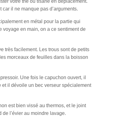
ster votre thé ou tisane en déplacement.
 car il ne manque pas d’arguments.
ncipalement en métal pour la partie qui
de voyage en main, on a ce sentiment de
ve très facilement. Les trous sont de petits
 des morceaux de feuilles dans la boisson
pressoir. Une fois le capuchon ouvert, il
 et il dévoile un bec verseur spécialement
on est bien vissé au thermos, et le joint
d de l’évier au moindre lavage.