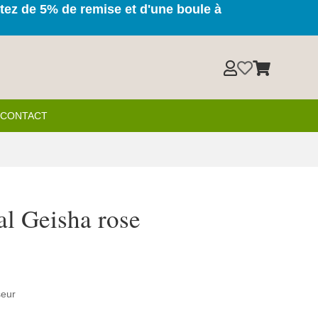
itez de 5% de remise et d'une boule à



& CONTACT
l Geisha rose
e
rix
ctuel
seur
t :