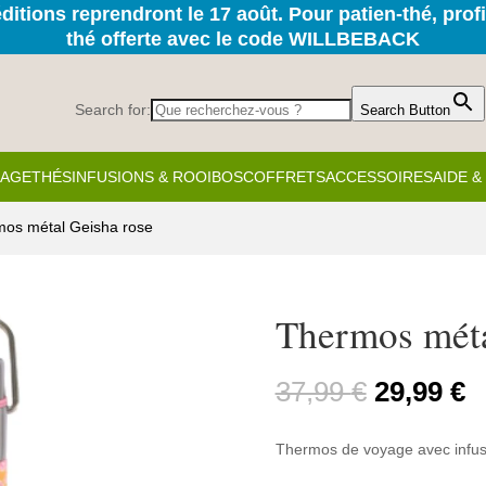
itions reprendront le 17 août. Pour patien-thé, prof
thé offerte avec le code WILLBEBACK
Search for:
Search Button
KAGE
THÉS
INFUSIONS & ROOIBOS
COFFRETS
ACCESSOIRES
AIDE 
mos métal Geisha rose
Thermos méta
Le
L
37,99
€
29,99
€
prix
p
initial
a
Thermos de voyage avec infu
était :
es