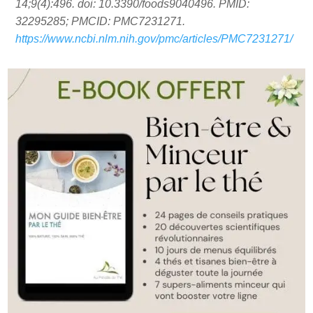
14;9(4):496. doi: 10.3390/foods9040496. PMID:
32295285; PMCID: PMC7231271.
https://www.ncbi.nlm.nih.gov/pmc/articles/PMC7231271/