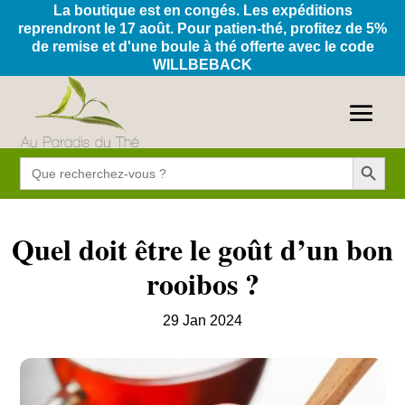
La boutique est en congés. Les expéditions
reprendront le 17 août. Pour patien-thé, profitez de 5%
de remise et d'une boule à thé offerte avec le code
WILLBEBACK
Search Button
Search
for:
Quel doit être le goût d’un bon
rooibos ?
29 Jan 2024