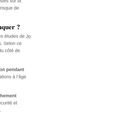
stes sur la
risque de
nquer ?
es études de
Jo
s. Selon ce
du côté de
 non pendant
tions à l’âge
chement
curité et
.