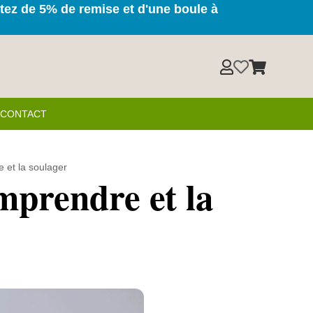
itez de 5% de remise et d'une boule à



& CONTACT
 et la soulager
prendre et la