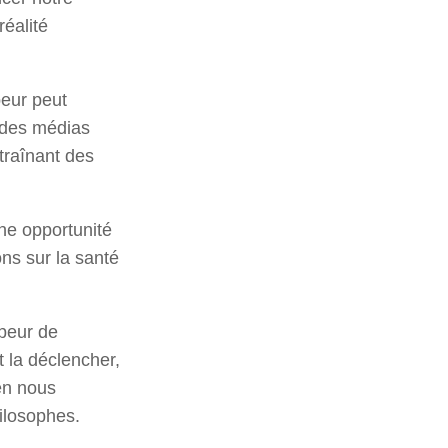
éalité
eur peut
e des médias
traînant des
ne opportunité
ns sur la santé
 peur de
 la déclencher,
 en nous
ilosophes.