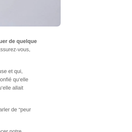
quer de quelque
assurez-vous,
se et qui,
onfié qu’elle
elle allait
rler de “peur
ncer notre