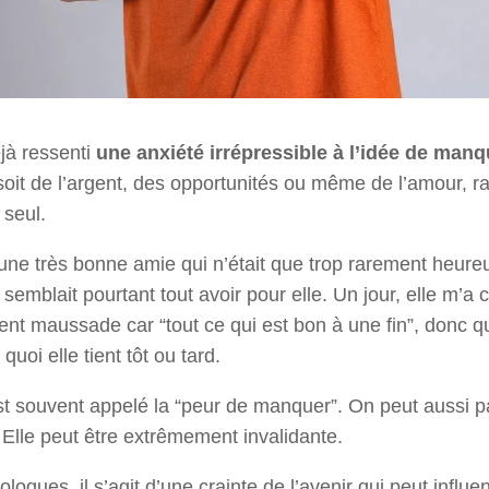
jà ressenti
une anxiété irrépressible à l’idée de man
soit de l’argent, des opportunités ou même de l’amour, r
 seul.
une très bonne amie qui n’était que trop rarement heureu
semblait pourtant tout avoir pour elle. Un jour, elle m’a c
nt maussade car “tout ce qui est bon à une fin”, donc qu’
quoi elle tient tôt ou tard.
t souvent appelé la “peur de manquer”. On peut aussi pa
 Elle peut être extrêmement invalidante.
logues, il s’agit d’une crainte de l’avenir qui peut influe