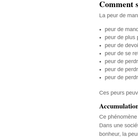
Comment se
La peur de manq
peur de manq
peur de plus p
peur de devoir
peur de se re
peur de perdr
peur de perd
peur de perd
Ces peurs peuve
Accumulation 
Ce phénomène s
Dans une sociét
bonheur, la peu