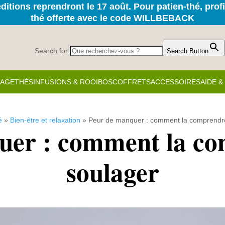
itions reprendront le 17 août. Pour patien-thé, prof
thé offerte avec le code WILLBEBACK
Search for:
Search Button
KAGE
THÉS
INFUSIONS & ROOIBOS
COFFRETS
ACCESSOIRES
AIDE 
é
»
Bien-être et relaxation
»
Peur de manquer : comment la comprendre
uer : comment la com
soulager