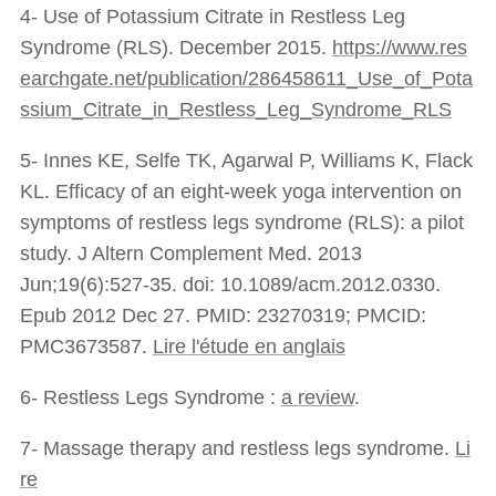
4- Use of Potassium Citrate in Restless Leg
Syndrome (RLS). December 2015.
https://www.res
earchgate.net/publication/286458611_Use_of_Pota
ssium_Citrate_in_Restless_Leg_Syndrome_RLS
5- Innes KE, Selfe TK, Agarwal P, Williams K, Flack
KL. Efficacy of an eight-week yoga intervention on
symptoms of restless legs syndrome (RLS): a pilot
study. J Altern Complement Med. 2013
Jun;19(6):527-35. doi: 10.1089/acm.2012.0330.
Epub 2012 Dec 27. PMID: 23270319; PMCID:
PMC3673587.
Lire l'étude en anglais
6- Restless Legs Syndrome :
a review
.
7- Massage therapy and restless legs syndrome.
Li
re