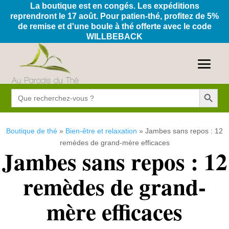
La boutique est en congés. Les expéditions
reprendront le 17 août. Pour patien-thé, profitez de 5%
de remise et d'une boule à thé offerte avec le code
WILLBEBACK
Search Button
Search
for:
Boutique de thé
»
Bien-être et relaxation
»
Jambes sans repos : 12
remèdes de grand-mère efficaces
Jambes sans repos : 12
remèdes de grand-
mère efficaces