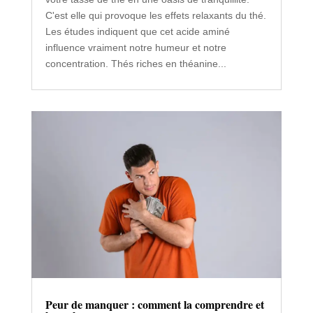
Tout savoir sur la L-théanine, le calmant natur
el du thé
Oct 25, 2023
La L-théanine est la molécule qui transforme
votre tasse de thé en une oasis de tranquillité.
C'est elle qui provoque les effets relaxants du thé.
Les études indiquent que cet acide aminé
influence vraiment notre humeur et notre
concentration. Thés riches en théanine...