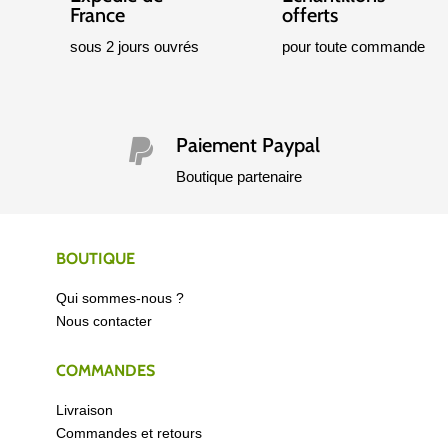
Paiement
Livraison offerte
sécurisé
en point relais et
Caisse d'Épargne
locker dès 40 € de
Apple Pay et Google
commande
Pay
Expédié de
Échantillons
France
offerts
sous 2 jours ouvrés
pour toute commande
Paiement Paypal

Boutique partenaire
BOUTIQUE