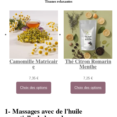
Tisanes relaxantes
Camomille Matricair
Thé Citron Romarin
e
Menthe
7,35
€
7,25
€
Choix des options
Choix des options
1- Massages avec de l'huile