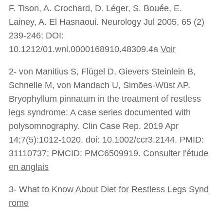
F. Tison, A. Crochard, D. Léger, S. Bouée, E.
Lainey, A. El Hasnaoui. Neurology Jul 2005, 65 (2)
239-246; DOI:
10.1212/01.wnl.0000168910.48309.4a
Voir
2- von Manitius S, Flügel D, Gievers Steinlein B,
Schnelle M, von Mandach U, Simões-Wüst AP.
Bryophyllum pinnatum in the treatment of restless
legs syndrome: A case series documented with
polysomnography. Clin Case Rep. 2019 Apr
14;7(5):1012-1020. doi: 10.1002/ccr3.2144. PMID:
31110737; PMCID: PMC6509919.
Consulter l'étude
en anglais
3- What to Know
About Diet for Restless Legs Synd
rome