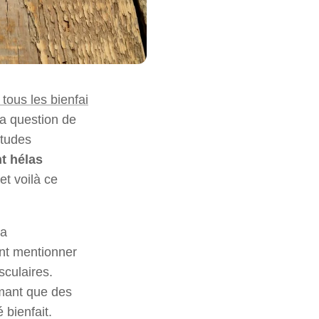
tous les bienfai
la question de
études
t hélas
et voilà ce
 a
nt mentionner
sculaires.
imant que des
bienfait.