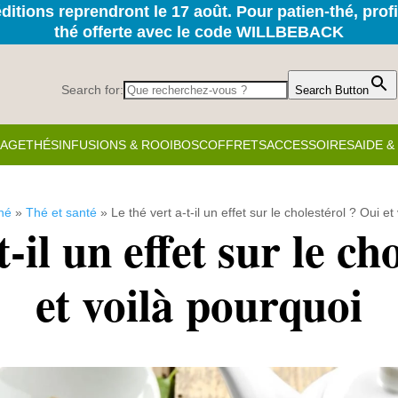
itions reprendront le 17 août. Pour patien-thé, prof
thé offerte avec le code WILLBEBACK
Search for:
Search Button
KAGE
THÉS
INFUSIONS & ROOIBOS
COFFRETS
ACCESSOIRES
AIDE 
hé
»
Thé et santé
»
Le thé vert a-t-il un effet sur le cholestérol ? Oui et
t-il un effet sur le ch
et voilà pourquoi