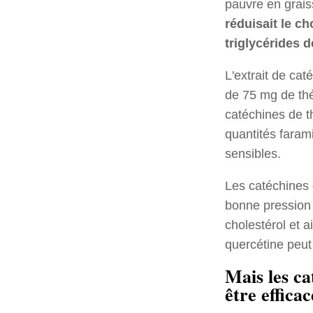
pauvre en grais
réduisait le ch
triglycérides 
L'extrait de cat
de 75 mg de thé
catéchines de th
quantités farami
sensibles.
Les catéchines d
bonne pression a
cholestérol et a
quercétine peut
Mais les ca
être efficac