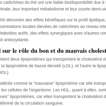
les catéchines du thé ont une faible biodisponibilité due à 
stinale, leur important métabolisme et leur courte demi-v
thé démontre des effets bénéfiques sur le profil lipidiqu
centrations locales élevées de catéchines au niveau intes
tabolites actifs, des effets synergiques avec d'autres c
té antioxydante.
 sur le rôle du bon et du mauvais choles
ient deux lipoprotéines qui transportent le cholestérol d
 la lipoprotéine de basse densité (LDL), et l'autre la lipo
HDL).
idérée comme la "mauvaise" lipoprotéine car elle transpo
s les cellules de l'organisme. Les HDL, quant à elles, so
s" lipoprotéines, car elles transportent le cholestérol d
t éliminé de la circulation sanguine.