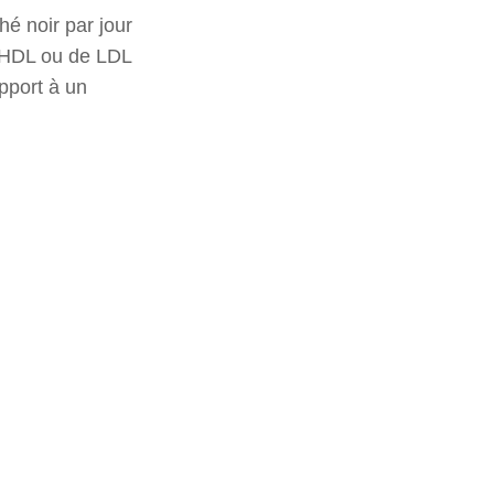
é noir par jour
de HDL ou de LDL
pport à un