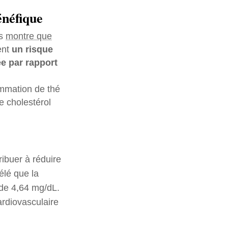
énéfique
és
montre que
ent
un risque
ée par rapport
ommation de thé
e cholestérol
ibuer à réduire
élé que la
 de 4,64 mg/dL.
ardiovasculaire