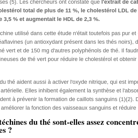
ses (5). Les chercheurs ont constaté que
l'extrait de c
olestérol total de plus de 11 %, le cholestérol LDL de
de 3,5 % et augmentait le HDL de 2,3 %.
échine utilisé dans cette étude n'était toutefois pas pur e
aflavines (un antioxydant présent dans les thés noirs),
é vert et de 150 mg d'autres polyphénols de thé. Il faudr
neuses de thé vert pour réduire le cholestérol et obtenir
u thé aident aussi à activer l'oxyde nitrique, qui est im
rtérielle. Elles inhibent également la synthèse et l'abso
ident à prévenir la formation de caillots sanguins (1)(2). D
 améliorer la fonction des vaisseaux sanguins et réduire 
téchines du thé sont-elles assez concent
es ?