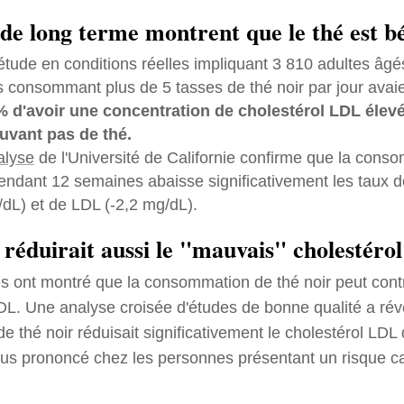
de long terme montrent que le thé est b
tude en conditions réelles impliquant 3 810 adultes âg
 consommant plus de 5 tasses de thé noir par jour avai
% d'avoir une concentration de cholestérol LDL élev
buvant pas de thé.
alyse
de l'Université de Californie confirme que la cons
pendant 12 semaines abaisse significativement les taux d
g/dL) et de LDL (-2,2 mg/dL).
 réduirait aussi le "mauvais" cholestérol
s ont montré que la consommation de thé noir peut contr
LDL. Une analyse croisée d'études de bonne qualité a rév
 thé noir réduisait significativement le cholestérol LDL
 plus prononcé chez les personnes présentant un risque c