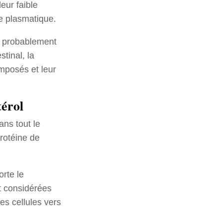
leur faible
ie plasmatique.
e, probablement
tinal, la
omposés et leur
térol
ans tout le
protéine de
rte le
nt considérées
es cellules vers