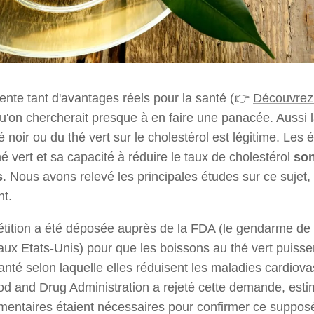
sente tant d'avantages réels pour la santé (👉
Découvrez 
qu'on chercherait presque à en faire une panacée. Aussi 
thé noir ou du thé vert sur le cholestérol est légitime. Les 
é vert et sa capacité à réduire le taux de cholestérol
son
s
. Nous avons relevé les principales études sur ce sujet, 
nt.
tition a été déposée auprès de la FDA (le gendarme de
x Etats-Unis) pour que les boissons au thé vert puisse
santé selon laquelle elles réduisent les maladies cardiova
ood and Drug Administration a rejeté cette demande, est
entaires étaient nécessaires pour confirmer ce supposé 