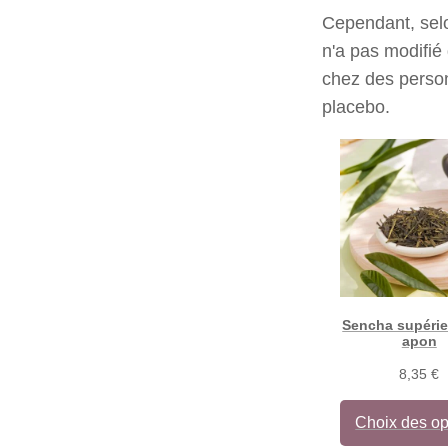
Cependant, selo
n'a pas modifié 
chez des person
placebo.
Sencha supérie
apon
8,35
€
Choix des op