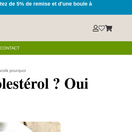
itez de 5% de remise et d'une boule à



& CONTACT
 voilà pourquoi
olestérol ? Oui