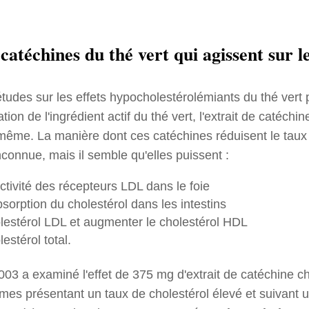
 catéchines du thé vert qui agissent sur l
études sur les effets hypocholestérolémiants du thé vert 
isation de l'ingrédient actif du thé vert, l'extrait de catéchi
-même. La manière dont ces catéchines réduisent le taux
nconnue, mais il semble qu'elles puissent :
ctivité des récepteurs LDL dans le foie
sorption du cholestérol dans les intestins
olestérol LDL et augmenter le cholestérol HDL
lestérol total.
03 a examiné l'effet de 375 mg d'extrait de catéchine c
s présentant un taux de cholestérol élevé et suivant 