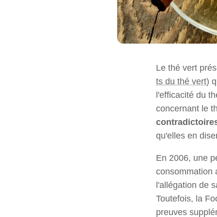
Le thé vert pré
ts du thé vert
) 
l'efficacité du 
concernant le th
contradictoire
qu'elles en dise
En 2006, une pé
consommation au
l'allégation de 
Toutefois, la F
preuves supplém