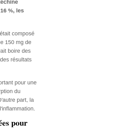
atéchine
 16 %, les
t était composé
 de 150 mg de
ait boire des
 des résultats
portant pour une
rption du
'autre part, la
l'inflammation.
rées pour