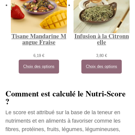
Tisane Mandarine M
Infusion à la Citronn
angue Fraise
elle
6,19
€
3,80
€
Choix des options
Choix des options
Comment est calculé le Nutri-Score
?
Le score est attribué sur la base de la teneur en
nutriments et en aliments à favoriser comme les
fibres, protéines, fruits, légumes, légumineuses,