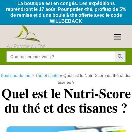
La boutique est en congés. Les expéditions
reprendront le 17 août. Pour patien-thé, profitez de 5%
de remise et d'une boule à thé offerte avec le code
WILLBEBACK
Search Button
Search
for:
Boutique de thé
»
Thé et santé
»
Quel est le Nutri-Score du thé et des
tisanes ?
Quel est le Nutri-Score
du thé et des tisanes ?