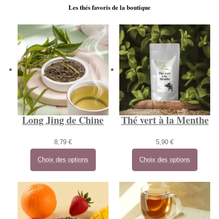
Les thés favoris de la boutique
Long Jing de Chine
Thé vert à la Menthe
8,79
€
5,90
€
Choix des options
Choix des options