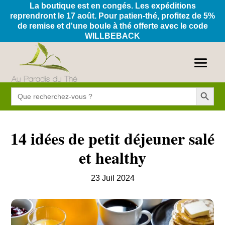
La boutique est en congés. Les expéditions
reprendront le 17 août. Pour patien-thé, profitez de 5%
de remise et d'une boule à thé offerte avec le code
WILLBEBACK
Search Button
Search
for:
14 idées de petit déjeuner salé
et healthy
23 Juil 2024