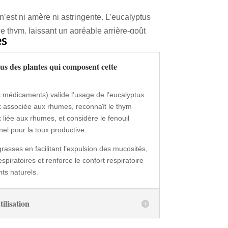
 n’est ni amère ni astringente. L’eucalyptus
e thym, laissant un agréable arrière-goût
es
ts, il soutient vos défenses naturelles tout
nus des plantes qui composent cette
 savoureuse.
e piquante et réchauffante, tout en favorisant
édicaments) valide l’usage de l’eucalyptus
râce à ses propriétés expectorantes.
 associée aux rhumes, reconnaît le thym
 naturel, il libère les voies respiratoires
liée aux rhumes, et considère le fenouil
de.
el pour la toux productive.
nt, il aide à calmer la toux et à dégager les
grasses en facilitant l’expulsion des mucosités,
espiratoires et renforce le confort respiratoire
nisé, il fluidifie le mucus pour aider à son
ts naturels.
ilisation