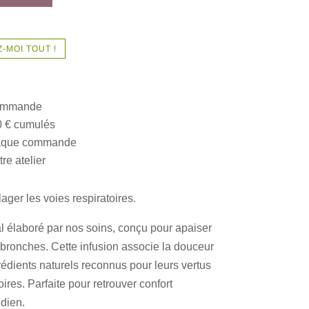
-MOI TOUT !
commande
0 € cumulés
chaque commande
re atelier
ager les voies respiratoires.
 élaboré par nos soins, conçu pour apaiser
 bronches. Cette infusion associe la douceur
rédients naturels reconnus pour leurs vertus
ires. Parfaite pour retrouver confort
idien.