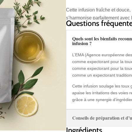
Cette infusion fraîche et douce,
s’harmonise parfaitement avec l
Questions fréquent
fleuri en bouche.
Thé vert
: riche en antioxydan
Quels sont les bienfaits recon
en offrant une base légère et
infusion ?
Gingembre
: apporte une not
L’EMA (Agence européenne des m
l’élimination des mucosités g
comme expectorant pour la toux
Eucalyptus
: décongestionnant
comme expectorant pour la toux 
pour une respiration plus flui
comme un expectorant traditionn
Thym
: antiseptique et apaisa
Cette infusion soulage les toux 
bronches.
apaise les irritations des voies r
Fenouil
: doux et légèrement a
grâce à une synergie d’ingrédien
élimination.
Conseils de préparation et d’ut
Ingrédients