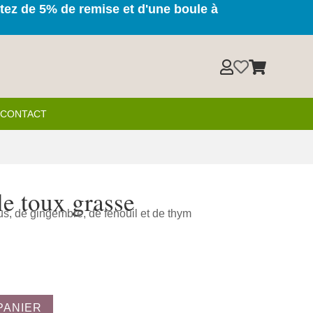
itez de 5% de remise et d'une boule à



& CONTACT
le toux grasse
us, de gingembre, de fenouil et de thym
PANIER