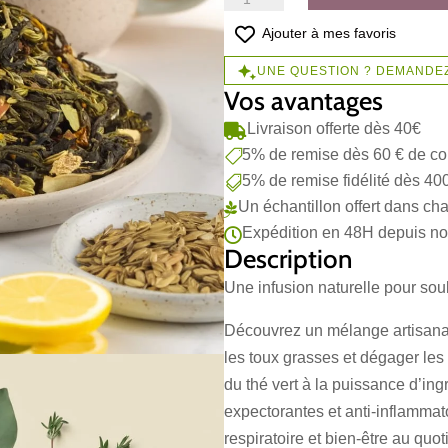
de
Infusion
Ajouter à mes favoris
spéciale
UNE QUESTION ? DEMANDEZ
toux
Vos avantages
grasse
Livraison offerte dès 40€

5% de remise dès 60 € de 

5% de remise fidélité dès 40

Un échantillon offert dans 

Expédition en 48H depuis not

Description
Une infusion naturelle pour soul
Découvrez un mélange artisanal
les toux grasses et dégager les
du thé vert à la puissance d’ing
expectorantes et anti-inflammato
respiratoire et bien-être au quot