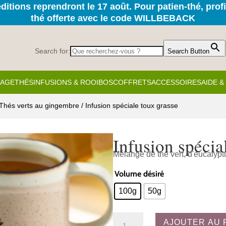
itions reprendront le 17 août. Pour patien-thé, prof
thé offerte avec le code WILLBEBACK
Search for:
Search Button
KAGE
THÉS
INFUSIONS & ROOIBOS
COFFRETS
ACCESSOIRES
AIDE 
Thés verts au gingembre
/ Infusion spéciale toux grasse
Infusion spécia
Mélange de thé vert, d'eucalypt
Volume désiré
100g
50g
quantité
AJOUTER AU 