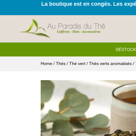
La boutique est en congés. Les expéd
DÉSTOC
Home
/
Thés
/
Thé vert
/
Thés verts aromatisés
/