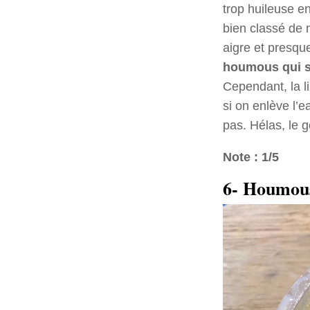
trop huileuse en
bien classé de 
aigre et presqu
houmous qui se
Cependant, la l
si on enlève l’
pas. Hélas, le g
Note : 1/5
6- Houmous