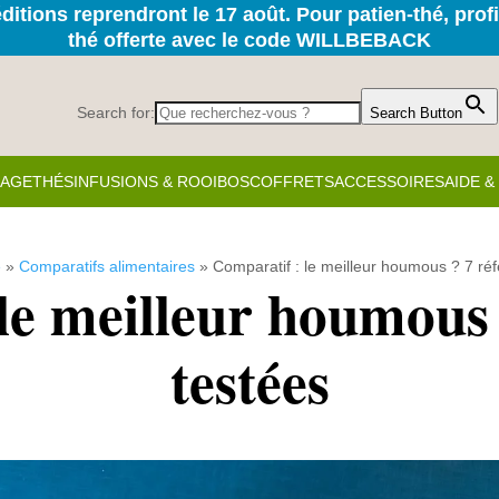
itions reprendront le 17 août. Pour patien-thé, prof
thé offerte avec le code WILLBEBACK
Search for:
Search Button
KAGE
THÉS
INFUSIONS & ROOIBOS
COFFRETS
ACCESSOIRES
AIDE 
é
»
Comparatifs alimentaires
»
Comparatif : le meilleur houmous ? 7 ré
le meilleur houmous 
testées