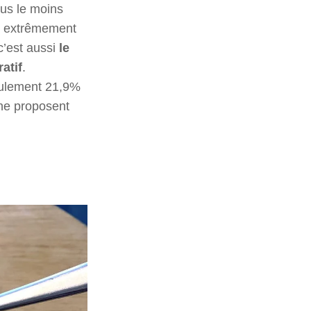
ous le moins
ût extrêmement
c’est aussi
le
atif
.
seulement 21,9%
 ne proposent