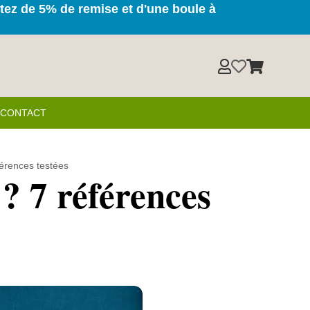
itez de 5% de remise et d'une boule à



& CONTACT
férences testées
? 7 références