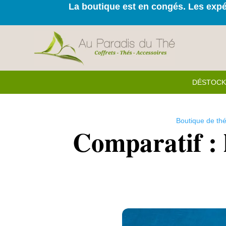
La boutique est en congés. Les expéd
DÉSTOC
Boutique de th
Comparatif : 