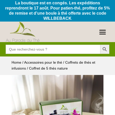
La boutique est en congés. Les expéditions
reprendront le 17 août. Pour patien-thé, profitez de 5%
de remise et d'une boule à thé offerte avec le code
WILLBEBACK
Search Button
Search
for:
Home
/
Accessoires pour le thé
/
Coffrets de thés et
infusions
/ Coffret de 5 thés nature