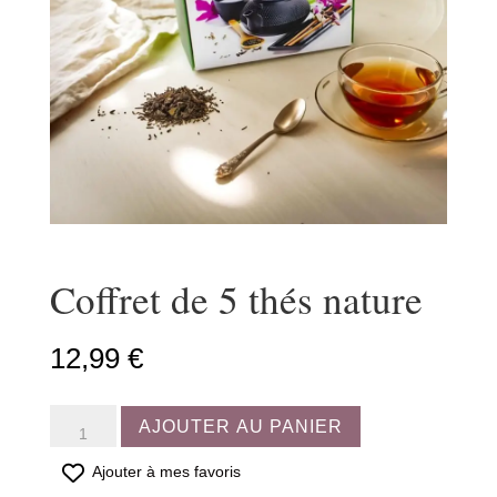
Coffret de 5 thés nature
12,99
€
quantité
AJOUTER AU PANIER
de
Coffret
Ajouter à mes favoris
de