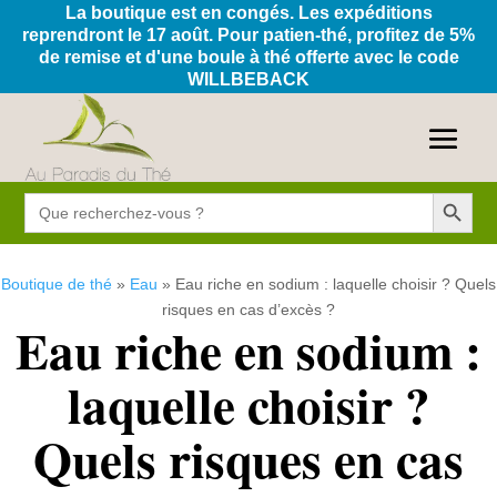
La boutique est en congés. Les expéditions
reprendront le 17 août. Pour patien-thé, profitez de 5%
de remise et d'une boule à thé offerte avec le code
WILLBEBACK
Search Button
Search
for:
Boutique de thé
»
Eau
»
Eau riche en sodium : laquelle choisir ? Quels
risques en cas d’excès ?
Eau riche en sodium :
laquelle choisir ?
Quels risques en cas