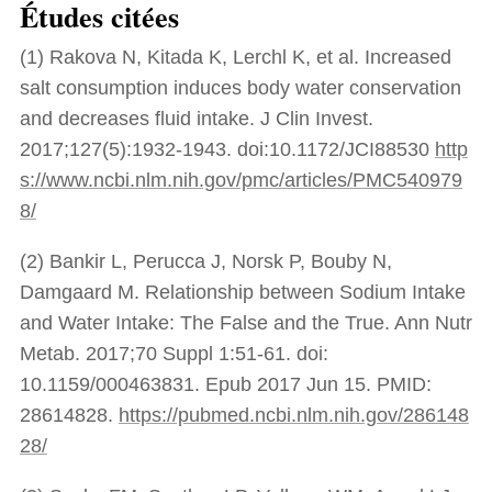
Études citées
(1) Rakova N, Kitada K, Lerchl K, et al. Increased
salt consumption induces body water conservation
and decreases fluid intake. J Clin Invest.
2017;127(5):1932-1943. doi:10.1172/JCI88530
http
s://www.ncbi.nlm.nih.gov/pmc/articles/PMC540979
8/
(2) Bankir L, Perucca J, Norsk P, Bouby N,
Damgaard M. Relationship between Sodium Intake
and Water Intake: The False and the True. Ann Nutr
Metab. 2017;70 Suppl 1:51-61. doi:
10.1159/000463831. Epub 2017 Jun 15. PMID:
28614828.
https://pubmed.ncbi.nlm.nih.gov/286148
28/