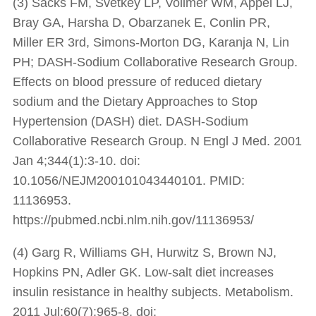
(3) Sacks FM, Svetkey LP, Vollmer WM, Appel LJ,
Bray GA, Harsha D, Obarzanek E, Conlin PR,
Miller ER 3rd, Simons-Morton DG, Karanja N, Lin
PH; DASH-Sodium Collaborative Research Group.
Effects on blood pressure of reduced dietary
sodium and the Dietary Approaches to Stop
Hypertension (DASH) diet. DASH-Sodium
Collaborative Research Group. N Engl J Med. 2001
Jan 4;344(1):3-10. doi:
10.1056/NEJM200101043440101. PMID:
11136953.
https://pubmed.ncbi.nlm.nih.gov/11136953/
(4) Garg R, Williams GH, Hurwitz S, Brown NJ,
Hopkins PN, Adler GK. Low-salt diet increases
insulin resistance in healthy subjects. Metabolism.
2011 Jul;60(7):965-8. doi: