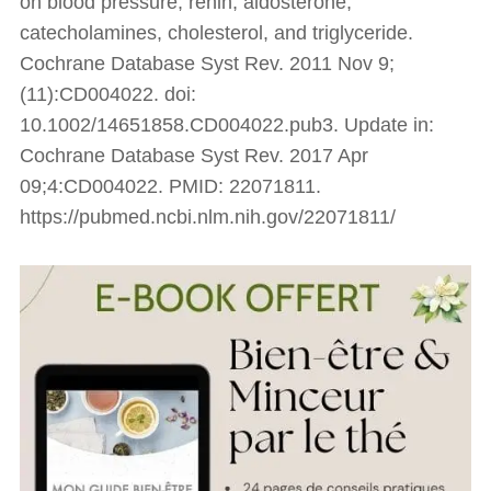
on blood pressure, renin, aldosterone,
catecholamines, cholesterol, and triglyceride.
Cochrane Database Syst Rev. 2011 Nov 9;
(11):CD004022. doi:
10.1002/14651858.CD004022.pub3. Update in:
Cochrane Database Syst Rev. 2017 Apr
09;4:CD004022. PMID: 22071811.
https://pubmed.ncbi.nlm.nih.gov/22071811/