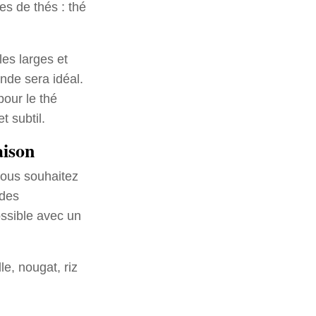
es de thés : thé
es larges et
nde sera idéal.
pour le thé
t subtil.
aison
vous souhaitez
 des
ossible avec un
e, nougat, riz