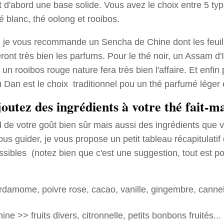
t d'abord une base solide. Vous avez le choix entre 5 typ
thé blanc, thé oolong et rooibos.
t, je vous recommande un Sencha de Chine dont les feuill
ont très bien les parfums. Pour le thé noir, un Assam d'I
 un rooibos rouge nature fera très bien l'affaire. Et enfin 
 Dan est le choix traditionnel pou un thé parfumé léger e
joutez des ingrédients à votre thé fait-m
de votre goût bien sûr mais aussi des ingrédients que 
ous guider, je vous propose un petit tableau récapitulatif
ssibles (notez bien que c'est une suggestion, tout est p
amome, poivre rose, cacao, vanille, gingembre, cannell
e >> fruits divers, citronnelle, petits bonbons fruités...