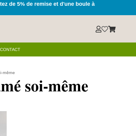
itez de 5% de remise et d'une boule à



& CONTACT
oi-même
umé soi-même