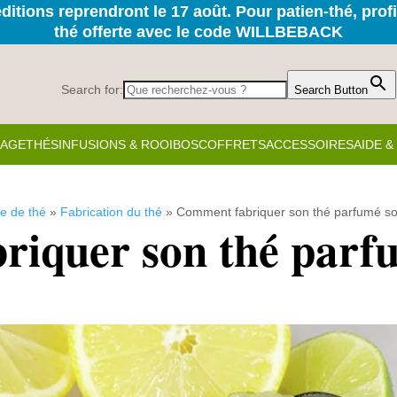
itions reprendront le 17 août. Pour patien-thé, prof
thé offerte avec le code WILLBEBACK
Search for:
Search Button
KAGE
THÉS
INFUSIONS & ROOIBOS
COFFRETS
ACCESSOIRES
AIDE 
e de thé
»
Fabrication du thé
»
Comment fabriquer son thé parfumé s
riquer son thé parf