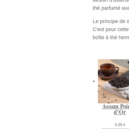
thé parfumé ave
Le principe de d
C'est pour cett
boîte à thé herm
Assam Poi
d’Or
6,99
€