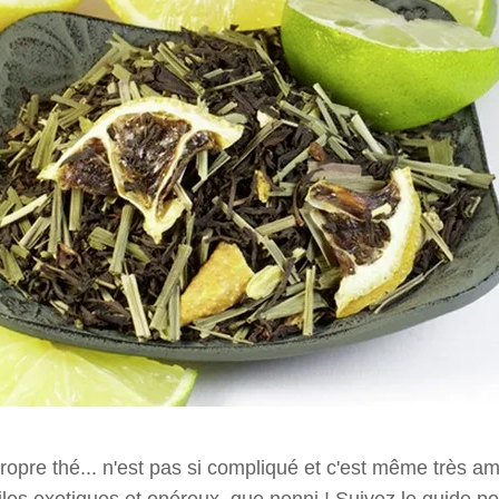
ropre thé... n'est pas si compliqué et c'est même très a
les exotiques et onéreux, que nenni ! Suivez le guide pou