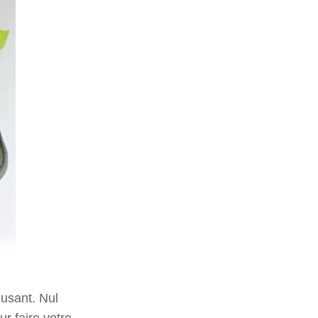
musant. Nul
r faire votre