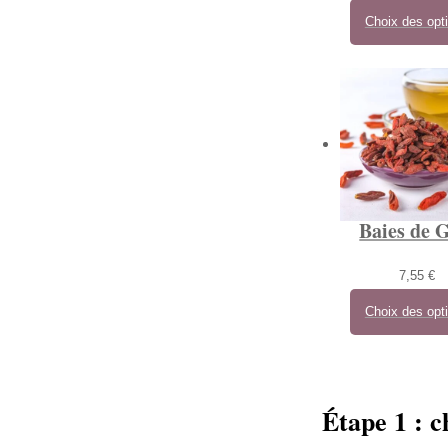
Choix des opt
Baies de G
7,55
€
Choix des opt
Étape 1 : c