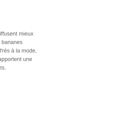
diffusent mieux
es bananes
 Très à la mode,
 apportent une
ts.