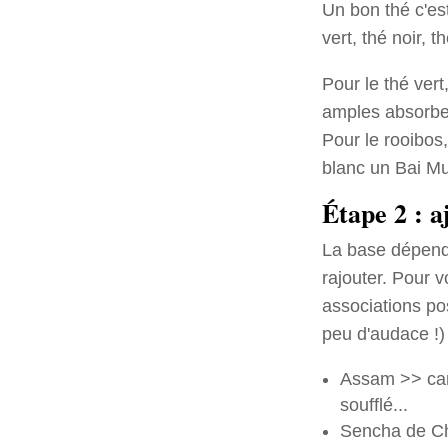
Un bon thé c'es
vert, thé noir, 
Pour le thé ver
amples absorber
Pour le rooibos,
blanc un Bai Mu
Étape 2 : a
La base dépend 
rajouter. Pour v
associations po
peu d'audace !)
Assam >> card
soufflé...
Sencha de Chin