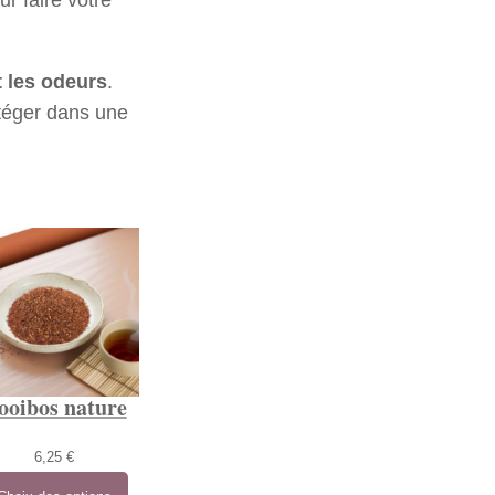
t les odeurs
.
téger dans une
ooibos nature
6,25
€