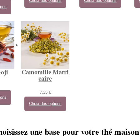
Choix des options
Choix des options
ions
oji
Camomille Matri
caire
7,35
€
ions
Choix des options
hoisissez une base pour votre thé maison