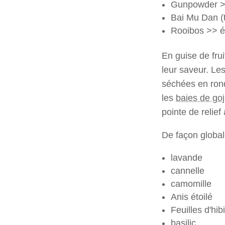
Gunpowder >
Bai Mu Dan (th
Rooibos >> ép
En guise de frui
leur saveur. Le
séchées en rond
les
baies de goj
pointe de relief
De façon globale
lavande
cannelle
camomille
Anis étoilé
Feuilles d'hi
basilic