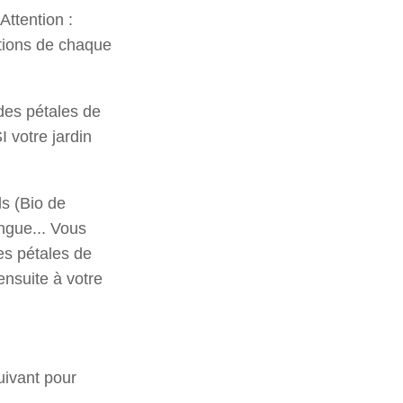
Attention :
ations de chaque
 des pétales de
I votre jardin
ls (Bio de
ngue... Vous
es pétales de
ensuite à votre
uivant pour