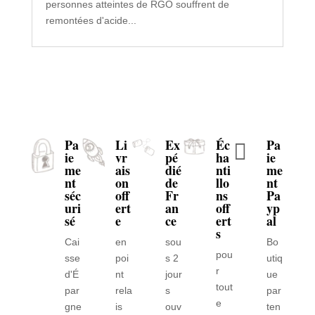
personnes atteintes de RGO souffrent de
remontées d'acide...
Pa
Li
Ex
Éc
Pa

ie
vr
pé
ha
ie
me
ais
dié
nti
me
nt
on
de
llo
nt
séc
off
Fr
ns
Pa
uri
ert
an
off
yp
sé
e
ce
ert
al
s
Cai
en
sou
Bo
pou
sse
poi
s 2
utiq
r
d'É
nt
jour
ue
tout
par
rela
s
par
e
gne
is
ouv
ten