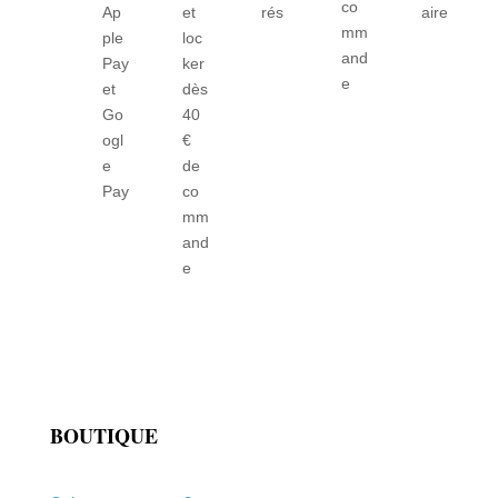
co
Ap
et
rés
aire
mm
ple
loc
and
Pay
ker
e
et
dès
Go
40
ogl
€
e
de
Pay
co
mm
and
e
BOUTIQUE