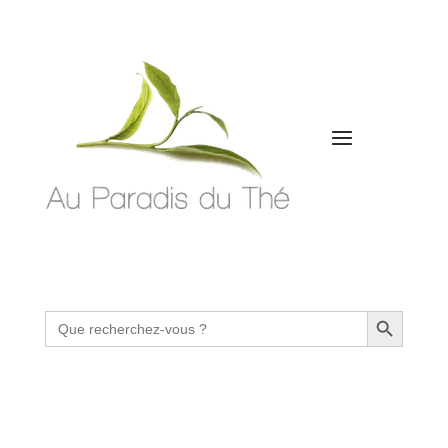
Search Button
Search
for: