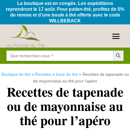
La boutique est en congés. Les expéditions
reprendront le 17 août. Pour patien-thé, profitez de 5%
de remise et d'une boule à thé offerte avec le code
WILLBEBACK
Search Button
Search
for:
Boutique de thé
»
Recettes à base de thé
»
Recettes de tapenade ou
de mayonnaise au thé pour l’apéro
Recettes de tapenade
ou de mayonnaise au
thé pour l’apéro