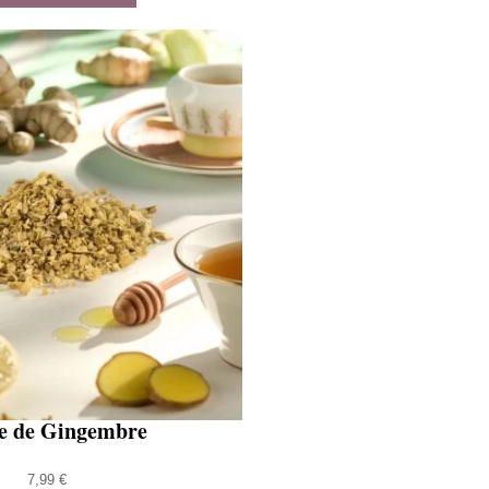
e de Gingembre
7,99
€