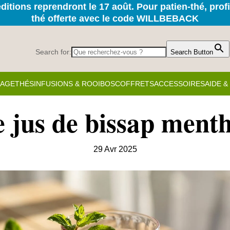
itions reprendront le 17 août. Pour patien-thé, prof
thé offerte avec le code WILLBEBACK
Search for:
Search Button
KAGE
THÉS
INFUSIONS & ROOIBOS
COFFRETS
ACCESSOIRES
AIDE 
e jus de bissap menth
29 Avr 2025