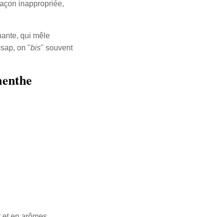
açon inappropriée,
nante, qui mêle
ssap, on "
bis
" souvent
menthe
t et en arômes.