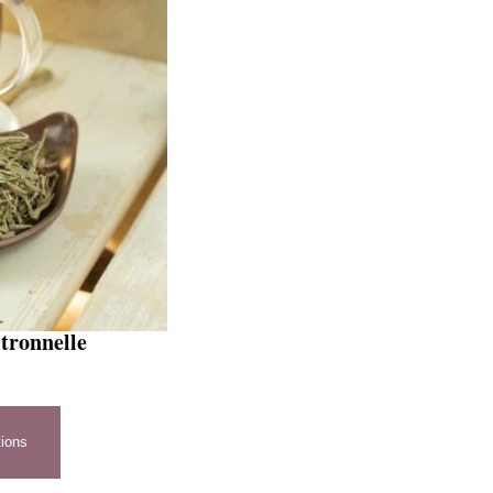
itronnelle
tions