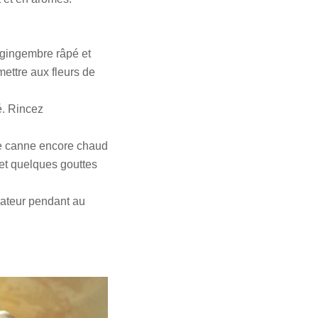
e gingembre râpé et
mettre aux fleurs de
é. Rincez
e de canne encore chaud
e et quelques gouttes
rateur pendant au