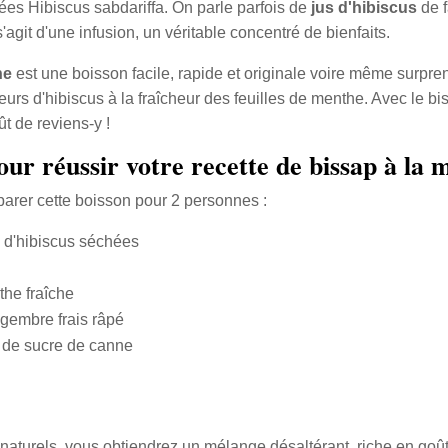
es Hibiscus sabdariffa. On parle parfois de
jus d'hibiscus
de f
'agit d'une infusion, un véritable concentré de bienfaits.
he
est une boisson facile, rapide et originale voire même surpre
eurs d'hibiscus à la fraîcheur des feuilles de menthe. Avec le bi
ût de reviens-y !
our réussir votre recette de bissap à la 
éparer cette boisson pour 2 personnes :
s d'hibiscus séchées
he fraîche
gembre frais râpé
e de sucre de canne
naturels, vous obtiendrez un mélange désaltérant, riche en goû