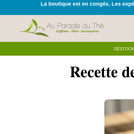
La boutique est en congés. Les expéd
DÉSTOC
Recette d