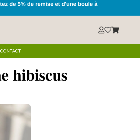
itez de 5% de remise et d'une boule à



& CONTACT
e hibiscus