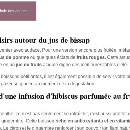
hoix des options
isirs autour du jus de bissap
nventer avec audace. Pour une version encore plus fruitée, méla
jus de pomme
ou quelques éclats de
fruits rouges
. Cette astu
lle en un
jus de fruits
acidulé digne des meilleures tables d'été.
boissons pétillantes, il est également possible de servir votre 
au gazeuse glacée au moment de la dégustation.
d'une infusion d'hibiscus parfumée au fru
enthe, ce n'est pas seulement se rafraîchir, c'est aussi profiter
du gingembre. Cette boisson
riche en antioxydants et en vitam
e. Le citron et le gingembre renforcent son pouvoir tonifiant natur