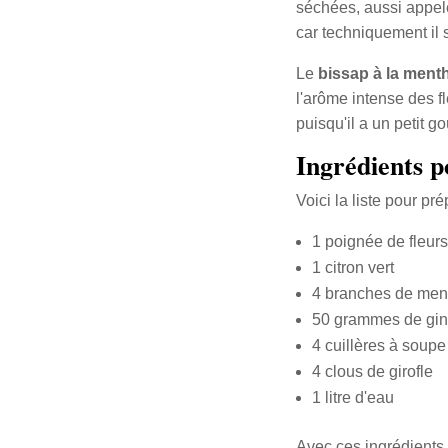
séchées, aussi appelé
car techniquement il s
Le
bissap à la ment
l'arôme intense des fl
puisqu'il a un petit go
Ingrédients p
Voici la liste pour pr
1 poignée de fleur
1 citron vert
4 branches de ment
50 grammes de gin
4 cuillères à soup
4 clous de girofle
1 litre d'eau
Avec ces ingrédients 