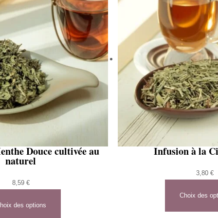
enthe Douce cultivée au
Infusion à la C
naturel
3,80
€
8,59
€
Choix des op
hoix des options