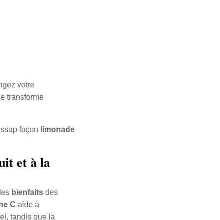
ngez votre
ce transforme
bissap façon
limonade
it et à la
 des
bienfaits
des
ine C
aide à
el, tandis que la