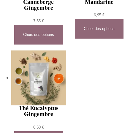
Canneberge
Mandarine
Gingembre
6,95
€
7,55
€
Choix des options
Choix des options
Thé Eucalyptus
Gingembre
6,50
€