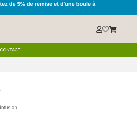
itez de 5% de remise et d'une boule à



& CONTACT
e
infusion