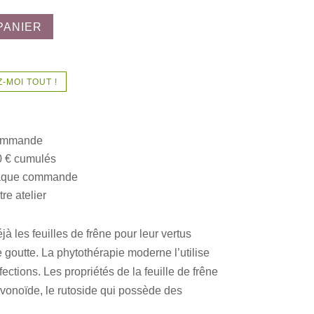
PANIER
-MOI TOUT !
commande
0 € cumulés
chaque commande
re atelier
éjà les feuilles de frêne pour leur vertus
de goutte. La phytothérapie moderne l’utilise
ctions. Les propriétés de la feuille de frêne
lavonoïde, le rutoside qui possède des