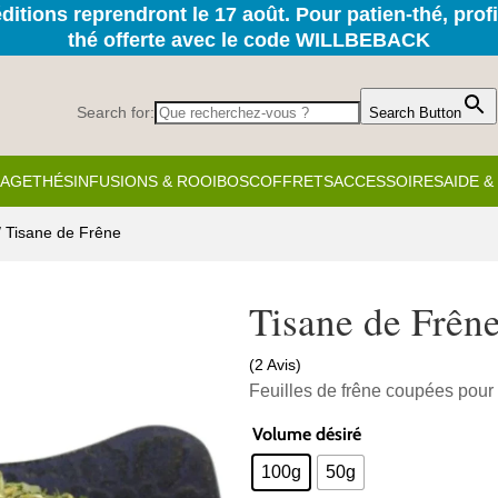
itions reprendront le 17 août. Pour patien-thé, prof
thé offerte avec le code WILLBEBACK
Search for:
Search Button
KAGE
THÉS
INFUSIONS & ROOIBOS
COFFRETS
ACCESSOIRES
AIDE 
/ Tisane de Frêne
Tisane de Frên
(2 Avis)
Feuilles de frêne coupées pour 
Volume désiré
100g
50g