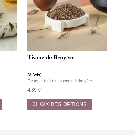
Tisane de Bruyère
(8 Avis)
Fleurs et feuilles coupées de bruyère
4,89
€
Ce
Ce
CHOIX DES OPTIONS
produit
produit
a
a
plusieurs
plusieurs
variations.
variations.