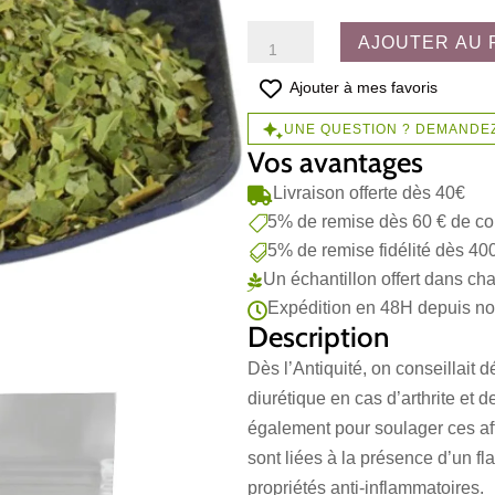
quantité
AJOUTER AU 
de
Tisane
Ajouter à mes favoris
de
UNE QUESTION ? DEMANDEZ
Frêne
Vos avantages
Livraison offerte dès 40€

5% de remise dès 60 € de 

5% de remise fidélité dès 40

Un échantillon offert dans 

Expédition en 48H depuis not

Description
Dès l’Antiquité, on conseillait d
diurétique en cas d’arthrite et 
également pour soulager ces affe
sont liées à la présence d’un f
propriétés anti-inflammatoires.