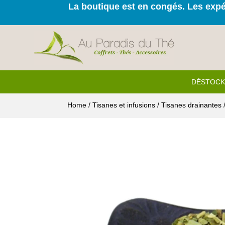
La boutique est en congés. Les expéd
DÉSTOC
Home
/
Tisanes et infusions
/
Tisanes drainantes