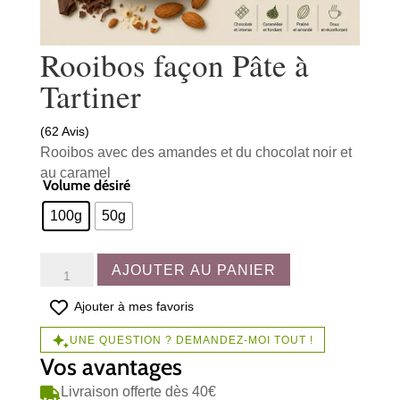
Rooibos façon Pâte à
Tartiner
(62 Avis)
Rooibos avec des amandes et du chocolat noir et
au caramel
Volume désiré
100g
50g
quantité
AJOUTER AU PANIER
de
Rooibos
Ajouter à mes favoris
façon
UNE QUESTION ? DEMANDEZ-MOI TOUT !
Pâte
Vos avantages
à
Tartiner
Livraison offerte dès 40€
