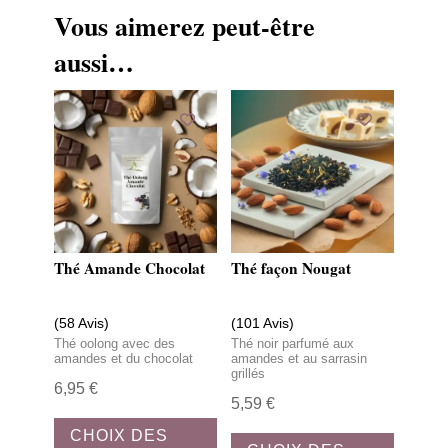
Vous aimerez peut-être
aussi…
Thé Amande Chocolat
Thé façon Nougat
(58 Avis)
(101 Avis)
Thé oolong avec des
Thé noir parfumé aux
amandes et du chocolat
amandes et au sarrasin
grillés
6,95
€
5,59
€
Ce
Ce
CHOIX DES
produit