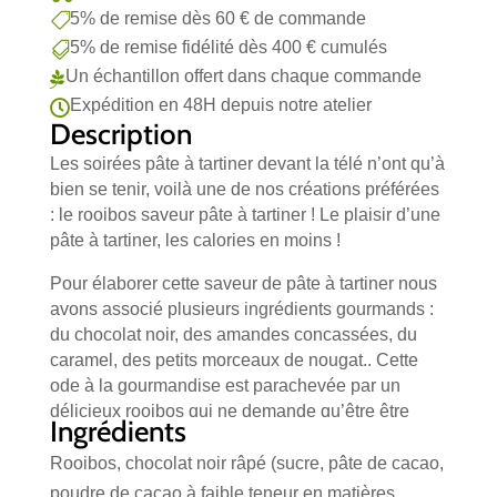
5% de remise dès 60 € de commande

5% de remise fidélité dès 400 € cumulés

Un échantillon offert dans chaque commande

Expédition en 48H depuis notre atelier

Description
Les soirées pâte à tartiner devant la télé n’ont qu’à
bien se tenir, voilà une de nos créations préférées
: le rooibos saveur pâte à tartiner ! Le plaisir d’une
pâte à tartiner, les calories en moins !
Pour élaborer cette saveur de pâte à tartiner nous
avons associé plusieurs ingrédients gourmands :
du chocolat noir, des amandes concassées, du
caramel, des petits morceaux de nougat.. Cette
ode à la gourmandise est parachevée par un
délicieux rooibos qui ne demande qu’être être
Ingrédients
infusé pour votre plus grand plaisir !
Rooibos, chocolat noir râpé (sucre, pâte de cacao,
poudre de cacao à faible teneur en matières