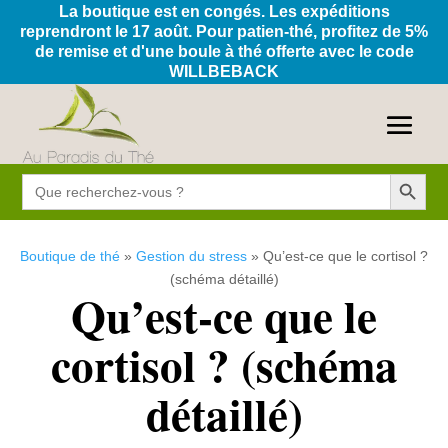
La boutique est en congés. Les expéditions
reprendront le 17 août. Pour patien-thé, profitez de 5%
de remise et d'une boule à thé offerte avec le code
WILLBEBACK
Search Button
Search
for:
Boutique de thé
»
Gestion du stress
»
Qu’est-ce que le cortisol ?
(schéma détaillé)
Qu’est-ce que le
cortisol ? (schéma
détaillé)