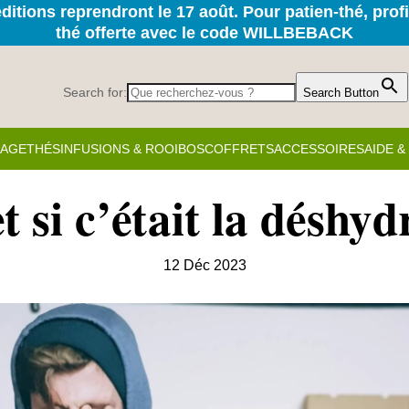
itions reprendront le 17 août. Pour patien-thé, prof
thé offerte avec le code WILLBEBACK
Search for:
Search Button
KAGE
THÉS
INFUSIONS & ROOIBOS
COFFRETS
ACCESSOIRES
AIDE 
t si c’était la déshy
12 Déc 2023