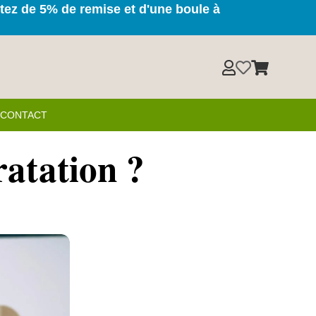
itez de 5% de remise et d'une boule à



& CONTACT
dratation ?