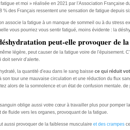
fatigue et moi » réalisée en 2021 par l'Association Française
 % des Français ressentent une sensation de fatigue depuis si
on associe la fatigue à un manque de sommeil ou à du stress exc
elle vous pourriez vous sentir fatigué, moins évidente : la déshy
shydratation peut-elle provoquer de la 
ême légère, peut causer de la fatigue voire de l'épuisement. C'e
oit servir d'alerte.
ydraté, la quantité d'eau dans le sang baisse
ce qui réduit vo
 à son tour une mauvaise circulation et une réduction du flux san
ez alors de la somnolence et un état de confusion mentale. de 
anguin oblige aussi votre cœur à travailler plus pour pomper l
 de fluide vers les organes, provoquant de la fatigue.
ut aussi provoquer de la faiblesse musculaire
et des crampes
ce