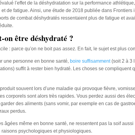
évalué l'effet de la déshydratation sur la performance athlétique
t de fatigue. Ainsi, une étude de 2018 publiée dans Frontiers 
ports de combat déshydratés ressentaient plus de fatigue et av
éduite.
-on être déshydraté ?
le : parce qu'on ne boit pas assez. En fait, le sujet est plus com
ur une personne en bonne santé,
boire suffisamment
(soit 2 à 3 
ions) suffit à rester bien hydraté. Les choses se compliquent q
 produit souvent lors d'une maladie qui provoque fièvre, vomis
es corporels sont alors très rapides. Vous perdez aussi des élect
 de garder des aliments (sans vomir, par exemple en cas de gastro
raux perdus.
es âgées même en bonne santé, ne ressentent pas la soif aussi 
s raisons psychologiques et physiologiques.