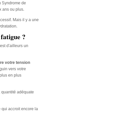
 du Syndrome de
x ans ou plus.
essif. Mais il y a une
dratation.
fatigue ?
st d'ailleurs un
tre votre tension
guin vers votre
plus en plus
a quantité adéquate
 qui accroit encore la