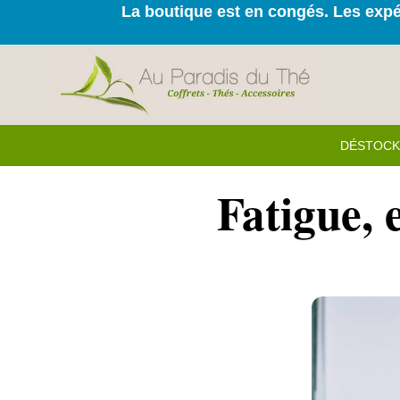
La boutique est en congés. Les expéd
DÉSTOC
Fatigue, e