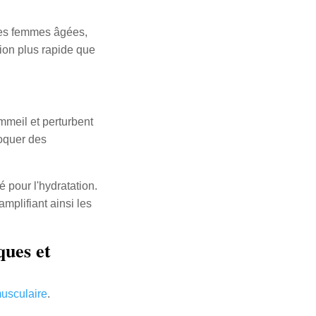
es femmes âgées,
xion plus rapide que
mmeil et perturbent
voquer des
 pour l'hydratation.
mplifiant ainsi les
ques et
musculaire
.