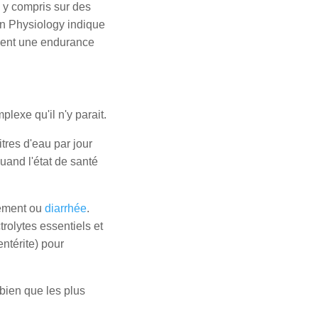
, y compris sur des
in Physiology indique
aient une endurance
plexe qu'il n'y parait.
litres d'eau par jour
uand l'état de santé
sement ou
diarrhée
.
rolytes essentiels et
entérite) pour
bien que les plus