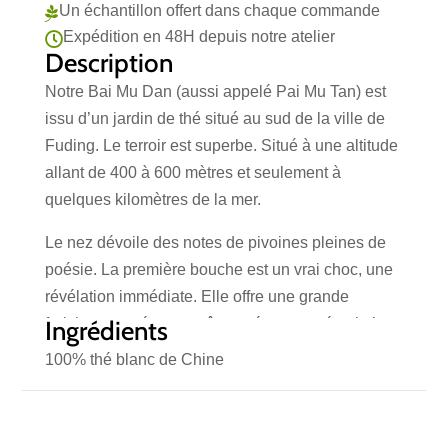
Un échantillon offert dans chaque commande

Expédition en 48H depuis notre atelier

Description
Notre Bai Mu Dan (aussi appelé Pai Mu Tan) est
issu d’un jardin de thé situé au sud de la ville de
Fuding. Le terroir est superbe. Situé à une altitude
allant de 400 à 600 mètres et seulement à
quelques kilomètres de la mer.
Le nez dévoile des notes de pivoines pleines de
poésie. La première bouche est un vrai choc, une
révélation immédiate. Elle offre une grande
fraicheur zestée, un goût sucré prononcé qui n’est
Ingrédients
pas sans rappeler la mangue, impression
100% thé blanc de Chine
renforcée par la grande douceur de la liqueur.
Thé Bai Mu Dan : l’élégance