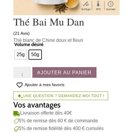
Thé Bai Mu Dan
(21 Avis)
Thé blanc de Chine doux et fleuri
Volume désiré
25g
50g
quantité
AJOUTER AU PANIER
de
Thé
Ajouter à mes favoris
Bai
UNE QUESTION ? DEMANDEZ-MOI TOUT !
Mu
Vos avantages
Dan
Livraison offerte dès 40€

5% de remise dès 60 € de commande

5% de remise fidélité dès 400 € cumulés
