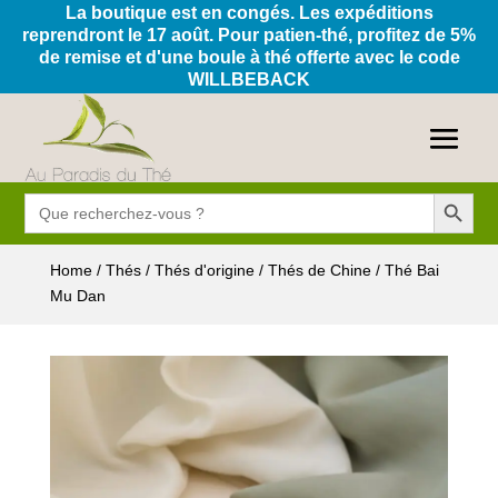
La boutique est en congés. Les expéditions
reprendront le 17 août. Pour patien-thé, profitez de 5%
de remise et d'une boule à thé offerte avec le code
WILLBEBACK
Search Button
Search
for:
Home
/
Thés
/
Thés d'origine
/
Thés de Chine
/ Thé Bai
Mu Dan