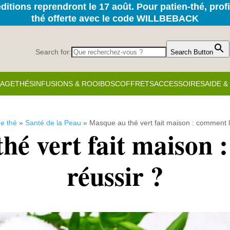
itions reprendront le 17 août. Pour patien-thé, prof
thé offerte avec le code WILLBEBACK
Search for:
Search Button
KAGE
THÉS
INFUSIONS & ROOIBOS
COFFRETS
ACCESSOIRES
AIDE 
e thé
»
Santé de la Peau
»
Masque au thé vert fait maison : comment l
hé vert fait maison 
réussir ?