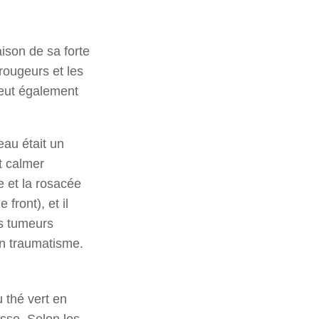
aison de sa forte
 rougeurs et les
peut également
eau était un
t calmer
e et la rosacée
front), et il
es tumeurs
un traumatisme.
 thé vert en
asse. Selon les