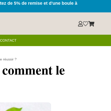
itez de 5% de remise et d'une boule à



& CONTACT
e réussir ?
: comment le