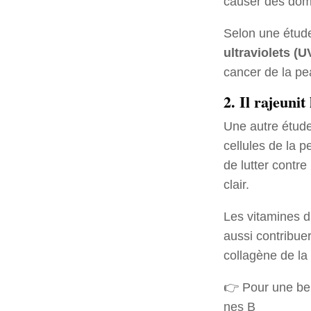
causer des domm
Selon une étud
ultraviolets (U
cancer de la p
2. Il rajeunit
Une autre étude
cellules de la 
de lutter contre
clair.
Les vitamines du
aussi contribue
collagène de la 
👉 Pour une bell
nes B