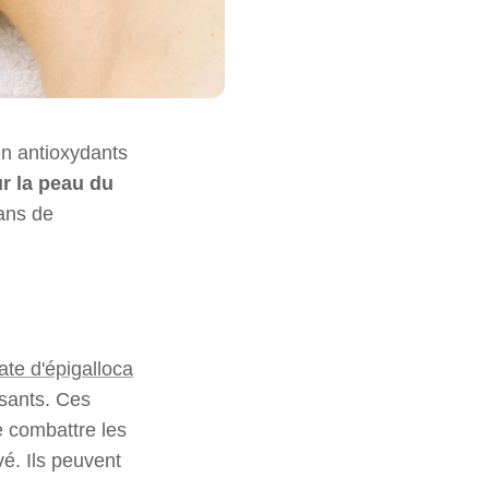
 en antioxydants
r la peau du
dans de
late d'épigalloca
ssants. Ces
 combattre les
vé. Ils peuvent