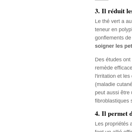
3. Il réduit l
Le thé vert a au
teneur en polyph
gonflements de 
soigner les pet
Des études ont 
remède efficace
l'irritation et 
(maladie cutanée
peut aussi être 
fibroblastiques
4. Il permet d
Les propriétés 
font un allié ef