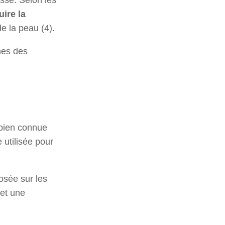
uire la
e la peau (4).
nes des
t bien connue
 utilisée pour
osée sur les
 et une