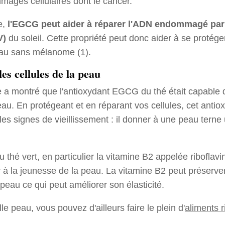
ages cellulaires dont le cancer.
e,
l'EGCG peut aider à réparer l'ADN endommagé par
V)
du soleil. Cette propriété peut donc aider à se protége
eau sans mélanome (1).
 les cellules de la peau
 a montré que l'antioxydant EGCG du thé était capable d
peau. En protégeant et en réparant vos cellules, cet anti
 les signes de vieillissement : il donner à une peau terne
 thé vert, en particulier la vitamine B2 appelée riboflav
r à la jeunesse de la peau. La vitamine B2 peut préserve
peau ce qui peut améliorer son élasticité.
e peau, vous pouvez d'ailleurs faire le plein d'
aliments r