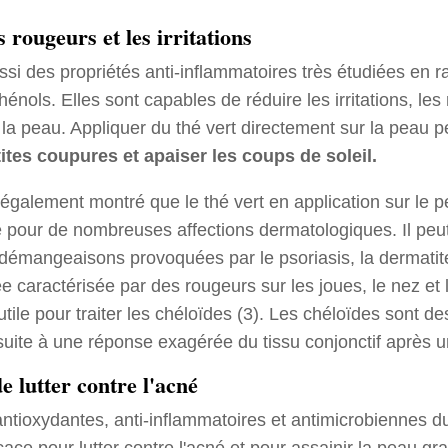
es rougeurs et les irritations
ssi des propriétés anti-inflammatoires très étudiées en r
énols. Elles sont capables de réduire les irritations, les
la peau. Appliquer du thé vert directement sur la peau 
ites coupures et apaiser les coups de soleil.
également montré que le thé vert en application sur le p
 pour de nombreuses affections dermatologiques. Il peu
les démangeaisons provoquées par le psoriasis, la dermatit
 caractérisée par des rougeurs sur les joues, le nez et le 
utile pour traiter les chéloïdes (3). Les chéloïdes sont d
 suite à une réponse exagérée du tissu conjonctif après 
e lutter contre l'acné
antioxydantes, anti-inflammatoires et antimicrobiennes du
ficace pour lutter contre l'acné et pour assainir la peau gr