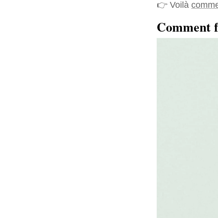
👉 Voilà
commen
Comment fa