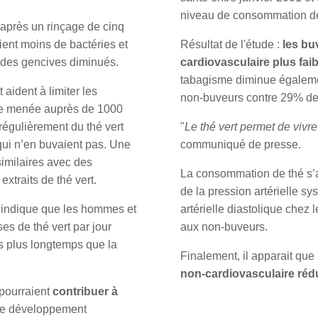
niveau de consommation de 
’après un rinçage de cinq
ient moins de bactéries et
Résultat de l'étude :
les bu
 des gencives diminués.
cardiovasculaire plus faib
tabagisme diminue égaleme
 aident à limiter les
non-buveurs contre 29% de
se menée auprès de 1000
régulièrement du thé vert
"
Le thé vert permet de vivr
qui n’en buvaient pas. Une
communiqué de presse.
similaires avec des
La consommation de thé s
traits de thé vert.
de la pression artérielle s
 indique que les hommes et
artérielle diastolique chez
es de thé vert par jour
aux non-buveurs.
ts plus longtemps que la
Finalement, il apparait qu
non-cardiovasculaire réd
 pourraient
contribuer à
 le développement