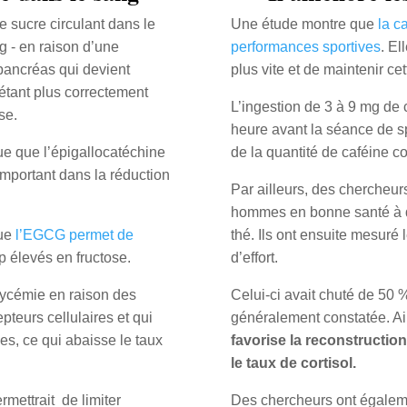
e sucre circulant dans le
Une étude montre que
la c
g - en raison d’une
performances sportives
. El
 pancréas qui devient
plus vite et de maintenir ce
étant plus correctement
L’ingestion de 3 à 9 mg de 
se.
heure avant la séance de sp
ue que l’épigallocatéchine
de la quantité de caféine 
important dans la réduction
Par ailleurs, des chercheur
hommes en bonne santé à qu
que
l’EGCG permet de
thé. Ils ont ensuite mesuré 
p élevés en fructose.
d’effort.
glycémie en raison des
Celui-ci avait chuté de 50 %
pteurs cellulaires et qui
généralement constatée. Ai
les, ce qui abaisse le taux
favorise la reconstructio
le taux de cortisol.
mettrait de limiter
Des chercheurs ont égaleme