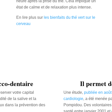
heure après la prise du thé. Cela implique un
état de calme et de relaxation plus intense.
En lire plus sur
les bienfaits du thé vert sur le
cerveau
ucco-dentaire
Il permet d
server votre capital
Une étude,
publiée en août
dité de la salive et la
cardiologie
, a été menée p
ieux dans la prévention des
Pompidou. Des volontaires 
santé entre janvier 2001 e