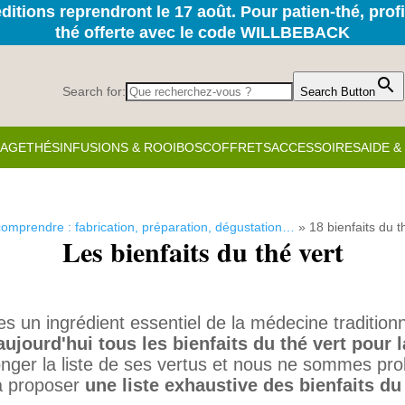
itions reprendront le 17 août. Pour patien-thé, prof
thé offerte avec le code WILLBEBACK
Search for:
Search Button
KAGE
THÉS
INFUSIONS & ROOIBOS
COFFRETS
ACCESSOIRES
AIDE 
 comprendre : fabrication, préparation, dégustation…
»
18 bienfaits du 
Les bienfaits du thé vert
es un ingrédient essentiel de la médecine tradition
ujourd'hui tous les bienfaits du thé vert pour 
onger la liste de ses vertus et nous ne sommes p
 à proposer
une liste exhaustive des bienfaits du