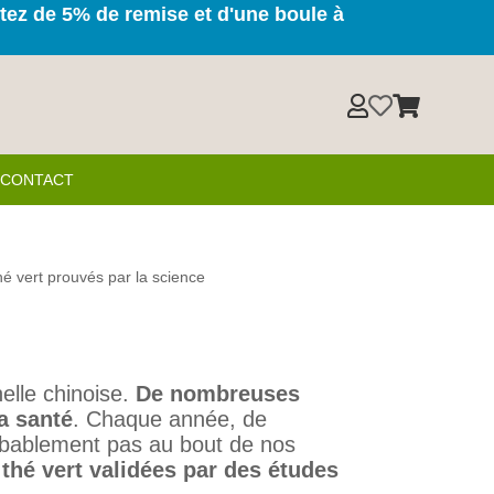
itez de 5% de remise et d'une boule à



& CONTACT
thé vert prouvés par la science
nelle chinoise.
De nombreuses
la santé
. Chaque année, de
robablement pas au bout de nos
 thé vert validées par des études