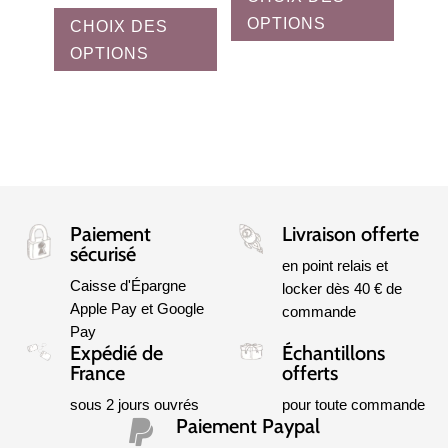
Ce
OPTIONS
CHOIX DES
a
produit
plusieur
OPTIONS
a
variation
plusieurs
Les
variations.
options
Les
peuvent
options
être
peuvent
choisies
être
Paiement
Livraison offerte
sur
choisies
sécurisé
la
sur
en point relais et
Caisse d'Épargne
page
locker dès 40 € de
la
Apple Pay et Google
commande
du
page
Pay
produit
du
Expédié de
Échantillons
produit
France
offerts
sous 2 jours ouvrés
pour toute commande
Paiement Paypal
