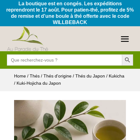
La boutique est en congés. Les expéditions
reprendront le 17 août. Pour patien-thé, profitez de 5%
de remise et d'une boule à thé offerte avec le code
WILLBEBACK
Search Button
Search
for:
Home
/
Thés
/
Thés d'origine
/
Thés du Japon
/
Kukicha
/ Kuki-Hojicha du Japon