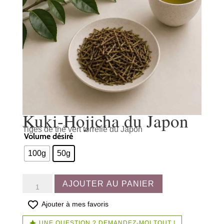
Kuki-Hojicha du Japon
Tiges de thé vert torréfié du Japon
Volume désiré
100g
50g
quantité
AJOUTER AU PANIER
de
Kuki-
Ajouter à mes favoris
Hojicha
UNE QUESTION ? DEMANDEZ-MOI TOUT !