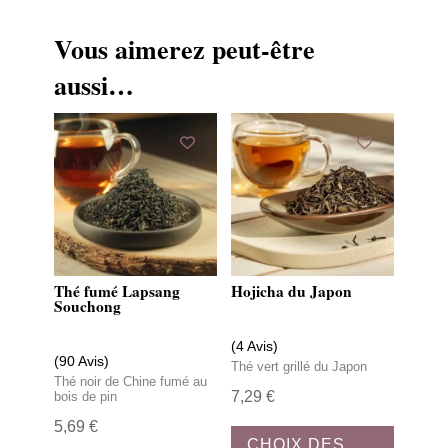
Naturellement très faible en caféine — les tiges en
Vous aimerez peut-être
contiennent moins que les feuilles, et la
torréfaction réduit encore ce taux — le kuki-hojicha
aussi…
est le compagnon idéal de la fin d’après-midi et
des soirées calmes. En été, il se prête aussi
volontiers à une infusion à froid pour une boisson
légère et désaltérante.
Thé fumé Lapsang
Hojicha du Japon
Souchong
(4 Avis)
(90 Avis)
Thé vert grillé du Japon
Thé noir de Chine fumé au
7,29
€
bois de pin
Ce
5,69
€
CHOIX DES
produit