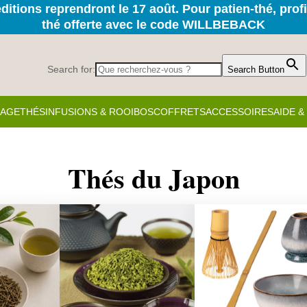
itions reprendront le 17 août. Pour patien-thé, prof
thé offerte avec le code WILLBEBACK
Search for:
Search Button
KAGE
THÉS
INFUSIONS & ROOIBOS
COFFRETS
ACCESSOIRES
AIDE 
Thés du Japon