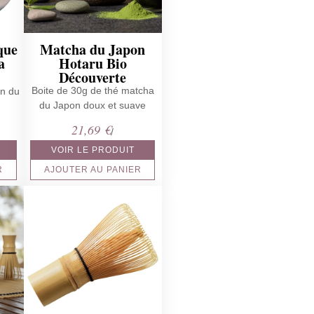
que
Matcha du Japon
a
Hotaru Bio
Découverte
Boite de 30g de thé matcha
on du
du Japon doux et suave
e
21,69
€
/
rix
VOIR LE PRODUIT
ctuel
R
AJOUTER AU PANIER
st :
9,99 €.