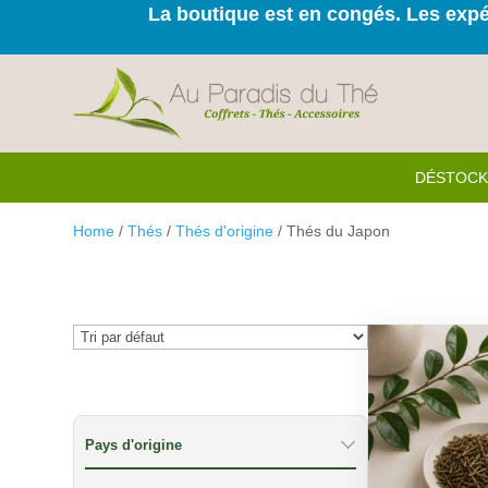
La boutique est en congés. Les expéd
DÉSTOC
Home
/
Thés
/
Thés d'origine
/ Thés du Japon
Pays d'origine