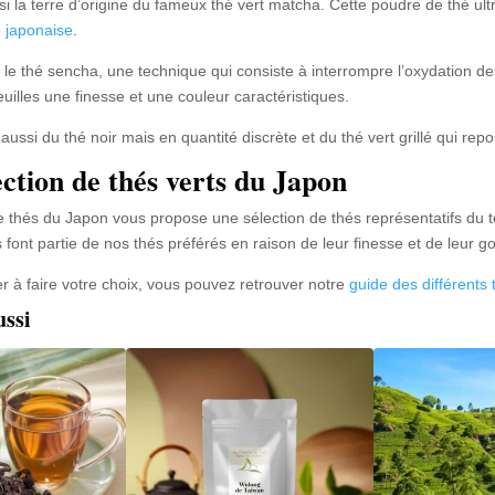
i la terre d’origine du fameux thé vert matcha. Cette poudre de thé ult
 japonaise
.
i le thé sencha, une technique qui consiste à interrompre l’oxydation des
euilles une finesse et une couleur caractéristiques.
aussi du thé noir mais en quantité discrète et du thé vert grillé qui rep
ection de thés verts du Japon
 thés du Japon vous propose une sélection de thés représentatifs du terr
s font partie de nos thés préférés en raison de leur finesse et de leur g
r à faire votre choix, vous pouvez retrouver notre
guide des différents 
ussi