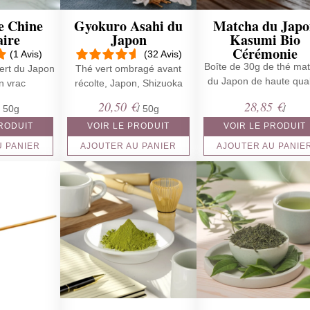
e Chine
Gyokuro Asahi du
Matcha du Japo
aire
Japon
Kasumi Bio
Cérémonie
(1 Avis)
(32 Avis)
Boîte de 30g de thé ma
ert du Japon
Thé vert ombragé avant
du Japon de haute qual
n vrac
récolte, Japon, Shizuoka
20,50
€
28,85
€
/ 50g
/ 50g
/
PRODUIT
VOIR LE PRODUIT
VOIR LE PRODUIT
U PANIER
AJOUTER AU PANIER
AJOUTER AU PANIE