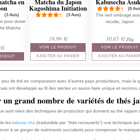
matcha en
Matcha du Japon
Kabusecha Asu
bou
Kagoshima Initiation
(8 Avi
(3 Avis)
(3 Avis)
Thé vert ombragé ava
ale pour doser
récolte, Japon
thé Matcha
19,99
€
10,65
€
/
/ 25g
9
€
VOIR LE PRODUIT
VOIR LE PRODUIT
/
AJOUTER AU PANIER
AJOUTER AU PANIE
PRODUIT
 peu de thé en comparaison avec d’autres pays producteurs, mais la qu
nais ont développé au fil des siècles un savoir-faire unique et reconnu
 un grand nombre de variétés de thés j
ue sont nées des techniques de production qui donnent au thé nippon s
le les
kabuse cha
(traduisible par “thés recouverts”) une technique qu
forcer à se gorger de nutriments succulents pour compenser le manque 