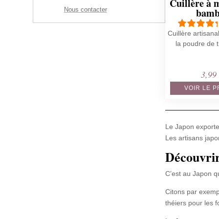
Cuillère à 
bam
Nous contacter
Cuillère artisan
la poudre de 
3,9
VOIR LE 
Le Japon exporte
Les artisans japo
Découvrir
C’est au Japon q
Citons par exemp
théiers pour les 