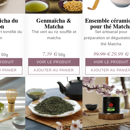
icha du
Genmaïcha &
Ensemble cérami
on
Matcha
pour thé Match
t torréfié du
Thé vert au riz soufflé et
Set artisanal pour
on
matcha
préparation et dégustati
thé Matcha
Le
L
7,39
€
59,99
€
29,99
€
/ 50g
/ 50g
/
prix
p
PRODUIT
VOIR LE PRODUIT
VOIR LE PRODUIT
initial
a
U PANIER
AJOUTER AU PANIER
AJOUTER AU PANIE
était :
e
59,99 €.
2