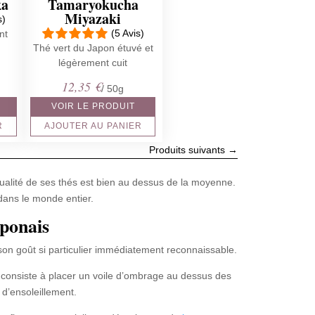
ka
Tamaryokucha
Miyazaki
s)
(5 Avis)
nt
Thé vert du Japon étuvé et
légèrement cuit
12,35
€
/ 50g
VOIR LE PRODUIT
R
AJOUTER AU PANIER
Produits suivants
→
alité de ses thés est bien au dessus de la moyenne.
 dans le monde entier.
aponais
on goût si particulier immédiatement reconnaissable.
i consiste à placer un voile d’ombrage au dessus des
d’ensoleillement.