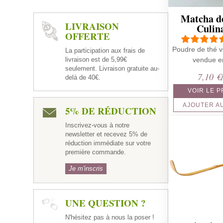
Matcha d
LIVRAISON
Culin
OFFERTE
Poudre de thé v
La participation aux frais de
livraison est de 5,99€
vendue e
seulement. Livraison gratuite au-
7,10
€
delà de 40€.
VOIR LE 
AJOUTER A
5% DE RÉDUCTION
Inscrivez-vous à notre
newsletter et recevez 5% de
réduction immédiate sur votre
première commande.
Je m'inscris
UNE QUESTION ?
N'hésitez pas à nous la poser !