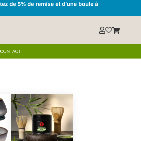
itez de 5% de remise et d'une boule à



& CONTACT