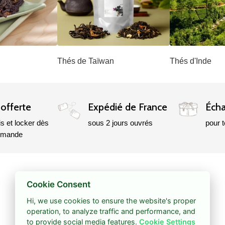
Thés de Taïwan
Thés d'Inde
 offerte
Expédié de France
Écha
is et locker dès
sous 2 jours ouvrés
pour 
mmande
VOS AVANTAGES
REJOIGNEZ-NOUS
Cookie Consent
Carte cadeau
Hi, we use cookies to ensure the website's proper
Codes promo
operation, to analyze traffic and performance, and
to provide social media features.
Cookie Settings