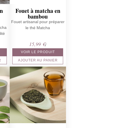
n
Fouet à matcha en
bambou
Fouet artisanal pour préparer
tcha
le thé Matcha
ité
15,99
€
/
VOIR LE PRODUIT
R
AJOUTER AU PANIER