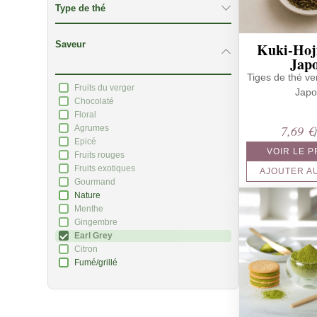
Type de thé
Saveur
Kuki-Hoj
Jap
Tiges de thé ver
Fruits du verger
Jap
Chocolaté
Floral
7,69
€
Agrumes
Epicé
VOIR LE 
Fruits rouges
Fruits exotiques
AJOUTER A
Gourmand
Nature
Menthe
Gingembre
Earl Grey
Citron
Fumé/grillé