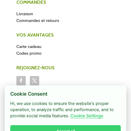
COMMANDES
Livraison
Commandes et retours
VOS AVANTAGES
Carte cadeau
Codes promo
REJOIGNEZ-NOUS
Cookie Consent
Hi, we use cookies to ensure the website's proper
operation, to analyze traffic and performance, and to
© 2026 Au Paradis du Thé
provide social media features.
Cookie Settings
CGV
-
Mentions Légales
-
Confidentialité