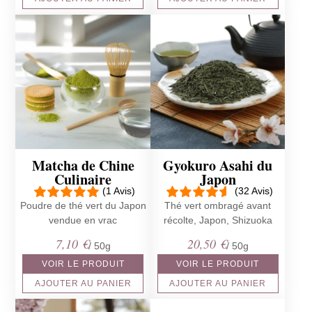
était :
est :
59,99 €.
29,99 €.
Matcha de Chine
Gyokuro Asahi du
Culinaire
Japon
(1 Avis)
(32 Avis)
Poudre de thé vert du Japon
Thé vert ombragé avant
vendue en vrac
récolte, Japon, Shizuoka
7,10
€
20,50
€
/ 50g
/ 50g
VOIR LE PRODUIT
VOIR LE PRODUIT
AJOUTER AU PANIER
AJOUTER AU PANIER