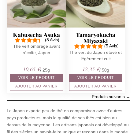
Kabusecha Asuka
Tamaryokucha
Miyazaki
(8 Avis)
(5 Avis)
Thé vert ombragé avant
Thé vert du Japon étuvé et
récolte, Japon
légèrement cuit
10,65
€
12,35
€
/ 25g
/ 50g
VOIR LE PRODUIT
VOIR LE PRODUIT
AJOUTER AU PANIER
AJOUTER AU PANIER
Produits suivants
→
Le Japon exporte peu de thé en comparaison avec d’autres
pays producteurs, mais la qualité de ses thés est bien au
dessus de la moyenne. Les artisans japonais ont développé au
fil des siècles un savoir-faire unique et reconnu dans le monde