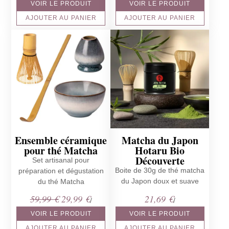
VOIR LE PRODUIT
VOIR LE PRODUIT
AJOUTER AU PANIER
AJOUTER AU PANIER
Ensemble céramique
Matcha du Japon
pour thé Matcha
Hotaru Bio
Découverte
Set artisanal pour
Boite de 30g de thé matcha
préparation et dégustation
du Japon doux et suave
du thé Matcha
Le
Le
59,99
€
29,99
€
21,69
€
/
/
prix
prix
VOIR LE PRODUIT
VOIR LE PRODUIT
initial
actuel
AJOUTER AU PANIER
AJOUTER AU PANIER