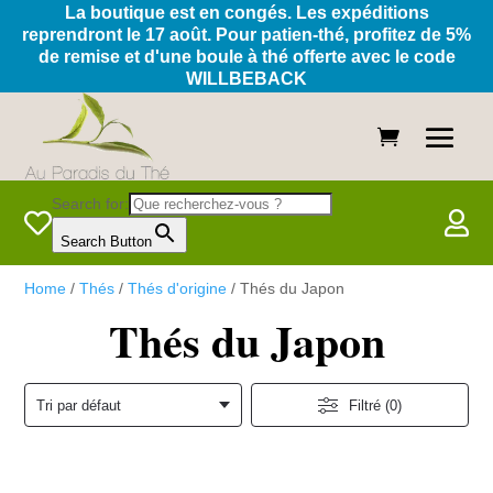
La boutique est en congés. Les expéditions
reprendront le 17 août. Pour patien-thé, profitez de 5%
de remise et d'une boule à thé offerte avec le code
WILLBEBACK
Search for:


Search Button
Home
/
Thés
/
Thés d'origine
/ Thés du Japon
Thés du Japon
Filtré (0)